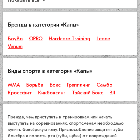
Показать все
Бренды в категории «Капы»
BoyBo
OPRO
Hardcore Training
Leone
Venum
Виды спорта в категории «Капы»
ММА
Борьба
Бокс
Грепплинг
Самбо
Кроссфит
Кикбоксинг
Тайский Бокс
BJJ
Прежде, чем приступить к тренировкам или начать
выступать на соревнованиях, спортсменам необходимо
купить боксёрскую капу. Приспособление защитит зубы
боксёра и полость рта (губы, щёки) от повреждений.