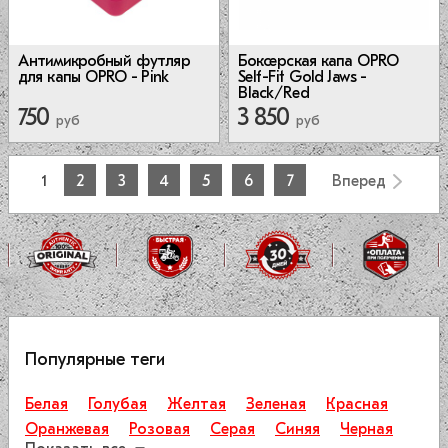
Антимикробный футляр
Боксерская капа OPRO
для капы OPRO - Pink
Self-Fit Gold Jaws -
Black/Red
750
3 850
руб
руб
1
2
3
4
5
6
7
Вперед
Популярные теги
Белая
Голубая
Желтая
Зеленая
Красная
Оранжевая
Розовая
Серая
Синяя
Черная