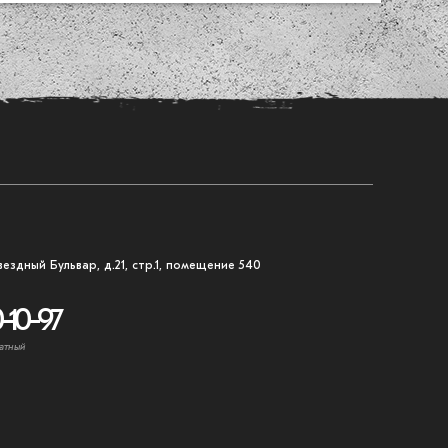
вездный Бульвар, д.21, стр.1, помещение 540
-10-97
атный