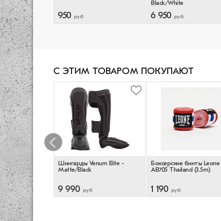
Black/White
950
6 950
руб
руб
С ЭТИМ ТОВАРОМ ПОКУПАЮТ
ерские Venum
Шингарды Venum Elite -
Боксерские бинты Leone
ack (4m)
Matte/Black
AB705 Thailand (3.5m)
9 990
1 190
руб
руб