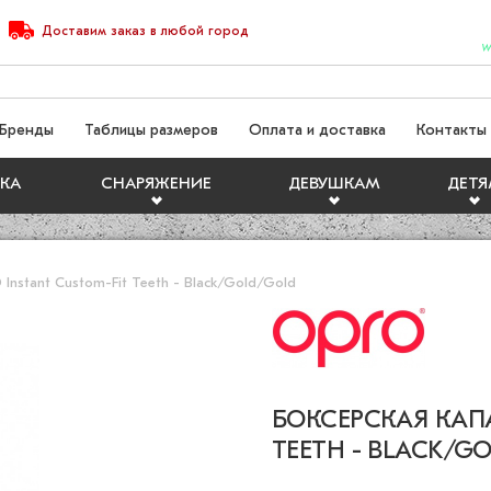
Доставим
заказ
в любой город
W
Бренды
Таблицы размеров
Оплата и доставка
Контакты
КА
СНАРЯЖЕНИЕ
ДЕВУШКАМ
ДЕТ
Instant Custom-Fit Teeth - Black/Gold/Gold
БОКСЕРСКАЯ КАПА
TEETH - BLACK/G