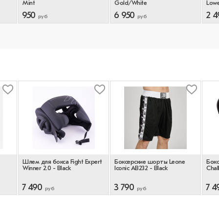
Mint
Gold/White
Lowe
950
6 950
2 4
руб
руб
Шлем для бокса Fight Expert
Боксерские шорты Leone
Бокс
Winner 2.0 - Black
Iconic AB232 - Black
Chal
7 490
3 790
7 4
руб
руб