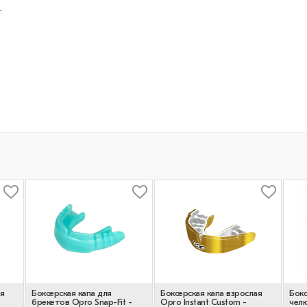
.
я
Боксерская капа для
Боксерская капа взрослая
Бокс
брекетов Opro Snap-Fit -
Opro Instant Custom -
чел