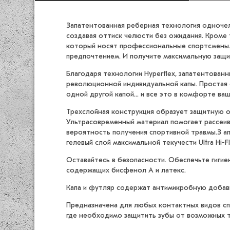
Запатентованная реберная технология одночелю
создавая оттиск челюсти без ожидания. Кроме
который носят профессиональные спортсмены. 
предпочтением. И получите максимальную защи
Благодаря технологии Hyperflex, запатентова
революционной индивидуальной капы. Простая
одной другой капой... и все это в комфорте ва
Трехслойная конструкция образует защитную о
Ультрасовременный материал помогает рассеив
вероятность получения спортивной травмы.З ап
гелевый слой максимальной текучести Ultra Hi
Оставайтесь в безопасности. Обеспечьте гигие
содержащих бисфенол А и латекс.
Капа и футляр содержат антимикробную добавку
Предназначена для любых контактных видов спо
где необходимо защитить зубы от возможных т