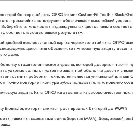
стной боксерской капы OPRO Instant Custom-Fit Teeth - Black/Go
 того, трехслойная конструкция обеспечивает высочайший уровень
Выбирайте из множества индивидуальных цветов капы в соответст
ту, соответствующую вашим результатам.
нный двойной компрессионный каркас черно-золотой капы ОПРО исп
 самоформующаяся капа обеспечивает мгновенную защиту десен и 
шего дома.
болочку стоматологического уровня, которой доверяют тысячи п
ать ударные волны от удара по защитной оболочке десен и снижае
атентованная реберная технология является уникальной для кап O
-Flow точно повторяет контуры зубов пользователя, мгновенно соз
ническую защиту. Капы OPRO изготовлены из высококачественных,
 Biomaster, которая снижает рост вредных бактерий до 99,99%.
рта, таких как смешанные единоборства (ММА), бокс, хоккей, регб
равм.