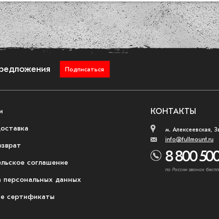
предложения
Подписаться
и
КОНТАКТЫ
доставка
м. Алексеевская, З
info@fullmount.ru
озврат
8 800 500
ельское соглашение
по России звонок беспл
 персональных данных
е сертификаты