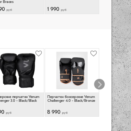
r Braces
Purple/Pearl
90
1 990
3 850
руб
руб
руб
ерские перчатки Venum
Перчатки боксерские Venum
Шингарды Venum 
lenger 3.0 - Black/Black
Challenger 4.0 - Black/Bronze
- Black/White
90
8 990
6 990
руб
руб
руб