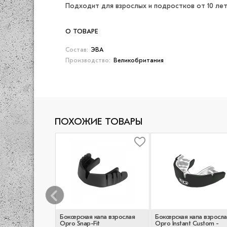
Подходит для взрослых и подростков от 10 лет
О ТОВАРЕ
Состав:
ЭВА
Производство:
Великобритания
ПОХОЖИЕ ТОВАРЫ
капа Leone Top
Боксерская капа взрослая
Боксерская капа взросла
- Yellow
Opro Snap-Fit
Opro Instant Custom -