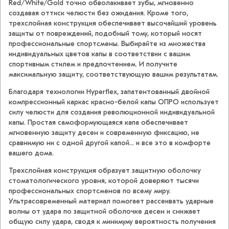
Red/White/Gold точно обволакивает зубы, мгновенно
создавая оттиск челюсти без ожидания. Кроме того,
трехслойная конструкция обеспечивает высочайший уровень
защиты от повреждений, подобный тому, который носят
профессиональные спортсмены. Выбирайте из множества
индивидуальных цветов капы в соответствии с вашим
спортивным стилем и предпочтением. И получите
максимальную защиту, соответствующую вашим результатам.
Благодаря технологии Hyperflex, запатентованный двойной
компрессионный каркас красно-белой капы ОПРО использует
силу челюсти для создания революционной индивидуальной
капы. Простая самоформующаяся капа обеспечивает
мгновенную защиту десен и современную фиксацию, не
сравнимую ни с одной другой капой... и все это в комфорте
вашего дома.
Трехслойная конструкция образует защитную оболочку
стоматологического уровня, которой доверяют тысячи
профессиональных спортсменов по всему миру.
Ультрасовременный материал помогает рассеивать ударные
волны от удара по защитной оболочке десен и снижает
общую силу удара, сводя к минимуму вероятность получения