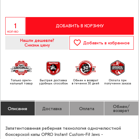
ДОБАВИТЬ В КОРЗИНУ
КОЛ-ВО
Нашли дешевле?
Добавить
в избранное
Снизим цену
Только ориги­
Быстрая доставка
Обмен и возврат
Оплата при
нальный товар
удобным способом
в течение 30 дней
получении заказа
Обмен/
Описание
Доставка
Оплата
возврат
Запатентованная реберная технология одночелюстной
боксерской капы OPRO Instant Custom-Fit Jaws -