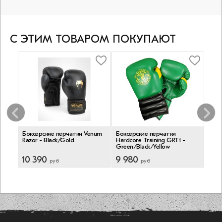
С ЭТИМ ТОВАРОМ ПОКУПАЮТ
Боксерские перчатки Venum
Боксерские перчатки
Бин
Razor - Black/Gold
Hardcore Training GRT1 -
Clas
Green/Black/Yellow
m)
10 390
9 980
1 5
руб
руб