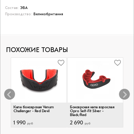
Состав:
ЭВА
Производство:
Великобритания
ПОХОЖИЕ ТОВАРЫ
я
Капа боксерская Venum
Боксерская капа взрослая
Бокс
Challenger - Red Devil
Opro Self-Fit Silver -
Opro
Black/Red
1 990
2 690
3 8
руб
руб