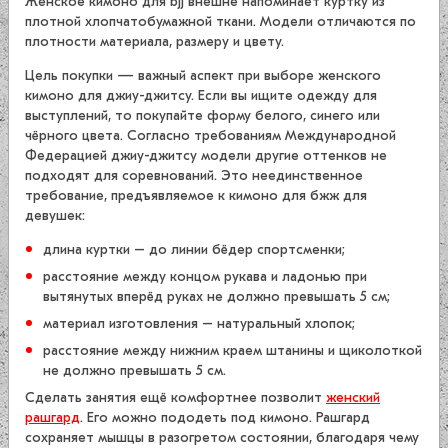
Женское кимоно для bjj внешне напоминает куртку из
плотной хлопчатобумажной ткани. Модели отличаются по
плотности материала, размеру и цвету.
Цель покупки — важный аспект при выборе женского
кимоно для джиу-джитсу. Если вы ищите одежду для
выступлений, то покупайте форму белого, синего или
чёрного цвета. Согласно требованиям Международной
Федерацией джиу-джитсу модели другие оттенков не
подходят для соревнований. Это неединственное
требование, предъявляемое к кимоно для бжж для
девушек:
длина куртки – до линии бёдер спортсменки;
расстояние между концом рукава и ладонью при
вытянутых вперёд руках не должно превышать 5 см;
материал изготовления – натуральный хлопок;
расстояние между нижним краем штанины и щиколоткой
не должно превышать 5 см.
Сделать занятия ещё комфортнее позволит
женский
рашгард
. Его можно пододеть под кимоно. Рашгард
сохраняет мышцы в разогретом состоянии, благодаря чему