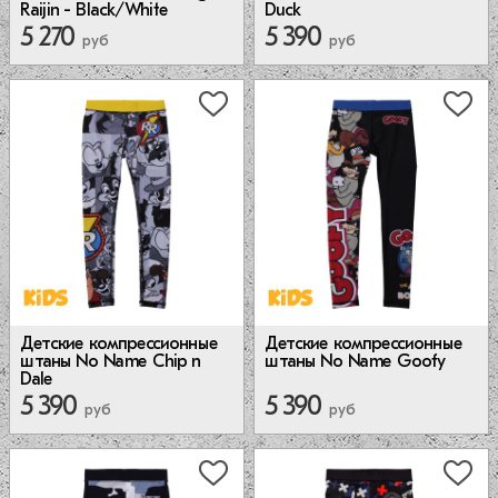
Raijin - Black/White
Duck
5 270
5 390
руб
руб
Детские компрессионные
Детские компрессионные
штаны No Name Goofy
штаны No Name Chip n
Dale
5 390
5 390
руб
руб