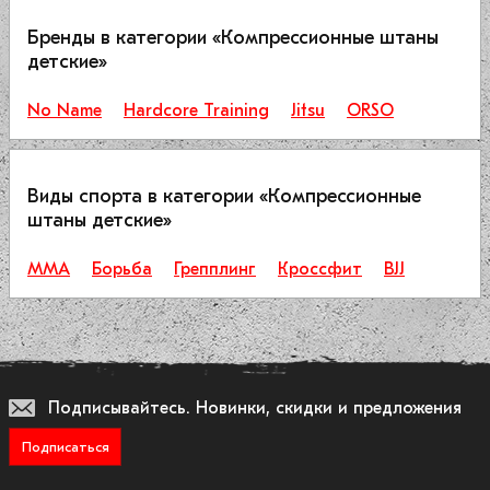
Бренды в категории «Компрессионные штаны
детские»
No Name
Hardcore Training
Jitsu
ORSO
Виды спорта в категории «Компрессионные
штаны детские»
ММА
Борьба
Грепплинг
Кроссфит
BJJ
Подписывайтесь.
Новинки, скидки и предложения
Подписаться