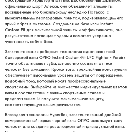
бесстрашный характер «Поатан». Вдохновлённая дизайном
официальных шорт Алекса, она объединяет элементы,
посвящённые его бразильскому наследию Потаксо, с
выразительным леопардовым принтом, подчёркивающим его
яркий образ в октагоне. Созданная на базе капы Instant
Custom-Fit для максимальной защиты и эффективности, она
результативно поглощает удары и помогает уверенно
чувствовать себя в бою.
Запатентованная реберная технология одночелюстной
боксерской капы OPRO Instant Custom-Fit UFC Fighter - Pereira
точно обволакивает зубы, мгновенно создавая оттиск
челюсти без ожидания. Кроме того, трехслойная конструкция
обеспечивает высочайший уровень защиты от повреждений,
подобный тому, который носят профессиональные
спортсмены. Выбирайте из множества индивидуальных цветов
капы в соответствии с вашим спортивным стилем и
предпочтением. И получите максимальную защиту,
соответствующую вашим результатам.
Благодаря технологии Hyperflex, запатентованный двойной
компрессионный каркас черной капы ОПРО использует силу
челюсти для создания революционной индивидуальной капы.