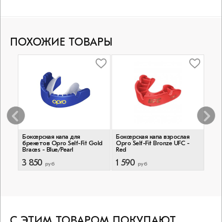
ПОХОЖИЕ ТОВАРЫ
я
Боксерская капа для
Боксерская капа взрослая
Бокс
брекетов Opro Self-Fit Gold
Opro Self-Fit Bronze UFC -
Trai
Braces - Blue/Pearl
Red
3 850
1 590
69
руб
руб
С ЭТИМ ТОВАРОМ ПОКУПАЮТ