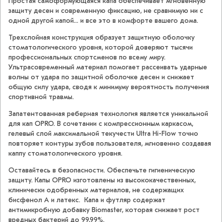
Простая самоформующаяся капа обеспечивает мгновенную
защиту десен и современную фиксацию, не сравнимую ни с
одной другой капой... и все это в комфорте вашего дома.
Трехслойная конструкция образует защитную оболочку
стоматологического уровня, которой доверяют тысячи
профессиональных спортсменов по всему миру.
Ультрасовременный материал помогает рассеивать ударные
волны от удара по защитной оболочке десен и снижает
общую силу удара, сводя к минимуму вероятность получения
спортивной травмы.
Запатентованная реберная технология является уникальной
для кап OPRO. В сочетании с компрессионным каркасом,
гелевый слой максимальной текучести Ultra Hi-Flow точно
повторяет контуры зубов пользователя, мгновенно создавая
каппу стоматологического уровня.
Оставайтесь в безопасности. Обеспечьте гигиеническую
защиту. Капы OPRO изготовлены из высококачественных,
клинически одобренных материалов, не содержащих
бисфенол А и латекс. Капа и футляр содержат
антимикробную добавку Biomaster, которая снижает рост
вредных бактерий до 99,99%.