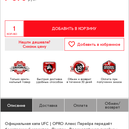
ДОБАВИТЬ В КОРЗИНУ
КОЛ-ВО
Нашли дешевле?
Добавить
в избранное
Снизим цену
Только ориги­
Быстрая доставка
Обмен и возврат
Оплата при
нальный товар
удобным способом
в течение 30 дней
получении заказа
Обмен/
Описание
Доставка
Оплата
возврат
Официальная капа UFC | OPRO Алекс Перейра передаёт