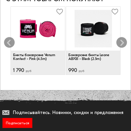
Бинты боксерские Venum
Боксерские бинты Leone
Бок
Kontact - Pink (4.5m)
AB705 - Black (2.5m)
AB70
1 790
990
1 1
руб
руб
Подписывайтесь.
Новинки, скидки и предложения
Подписаться