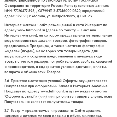
зарегистрированное по законодательству Российской
Федерации на территории России. Регистрационные данные:
ИНН: 770204771598, , ОГРНИП 315774600010320, юридический
адрес: 129090, г. Москва, ул. Гиляровского, д.1, кв. 23
Интернет-магазин - сайт, размещенный в сети Интернет по
адресу www.fullmount.ru (далее по тексту – Сайт или
Интернет-магазин), на котором представлены интерактивные
визуализированные модели товаров, фотографии товаров,
предлагаемые Продавцом, а также частично фотографии
моделей (людей), на которых эти товары надеты для
визуализации и создания представления о внешнем виде
товара с учетом размера, потребительских свойств, сведений
о производителе, и содержатся условия доставки, оплаты,
возврата и обмена этих Товаров.
2.6 Принятие настоящих условий Оферты осуществляется
Покупателем при оформлении Заказа в Интернет-Магазине
Продавца по адресу www.fullmount.ru путем нажатия кнопки
"Оформить заказ" и (или) или при оплате товара в случае, если
Покупатель не является получателем товара.
2.7 Товар – предлагаемые к продаже на Сайте мужские,
женские и детские модели одежды и обуви, экипировка,