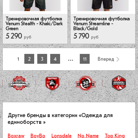
Тренировочная футболка
Тренировочная футболка
Venum Stealth - Khaki/Dark
Venum Streamline -
Green
Black/Gold
5 290
5 790
руб
руб
…
1
2
3
4
11
Вперед
Другие бренды в категории «Одежда для
единоборств »
Boxraw
BoyBo
Lonsdale
No Name
Top King