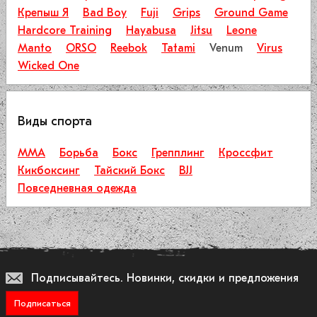
Крепыш Я
Bad Boy
Fuji
Grips
Ground Game
Hardcore Training
Hayabusa
Jitsu
Leone
Manto
ORSO
Reebok
Tatami
Venum
Virus
Wicked One
Виды спорта
ММА
Борьба
Бокс
Грепплинг
Кроссфит
Кикбоксинг
Тайский Бокс
BJJ
Повседневная одежда
Подписывайтесь.
Новинки, скидки и предложения
Подписаться