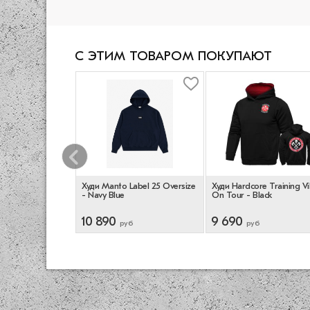
С ЭТИМ ТОВАРОМ ПОКУПАЮТ
 штаны Manto
Худи Manto Label 25 Oversize
Худи Hardcore Training Vi
ack
- Navy Blue
On Tour - Black
10 890
9 690
б
руб
руб