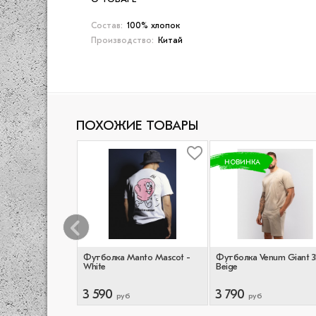
Состав:
100% хлопок
Производство:
Китай
ПОХОЖИЕ ТОВАРЫ
НОВИНКА
rdcore Training
Футболка Manto Mascot -
Футболка Venum Giant 3
s Black -
White
Beige
3 590
3 790
руб
руб