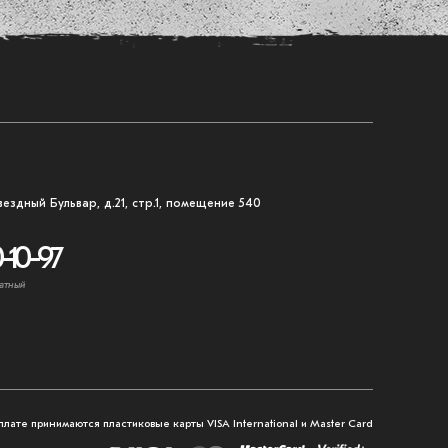
вездный Бульвар, д.21, стр.1, помещение 540
-10-97
атный
плате принимаются пластиковые карты VISA International и Master Card