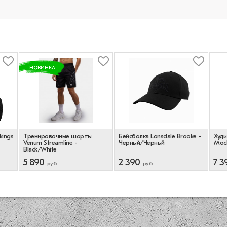
НОВИНКА
kings
Тренировочные шорты
Бейсболка Lonsdale Brooke -
Худи
Venum Streamline -
Черный/Черный
Moc
Black/White
5 890
2 390
7 3
руб
руб