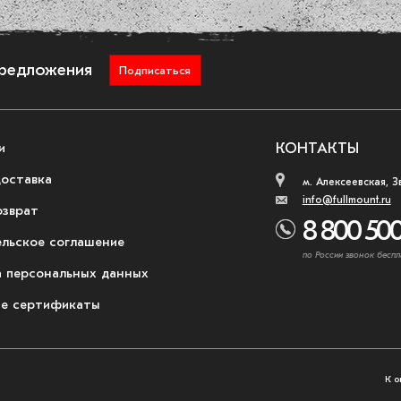
предложения
Подписаться
и
КОНТАКТЫ
доставка
м. Алексеевская, З
info@fullmount.ru
озврат
8 800 500
ельское соглашение
по России звонок беспл
 персональных данных
е сертификаты
К о