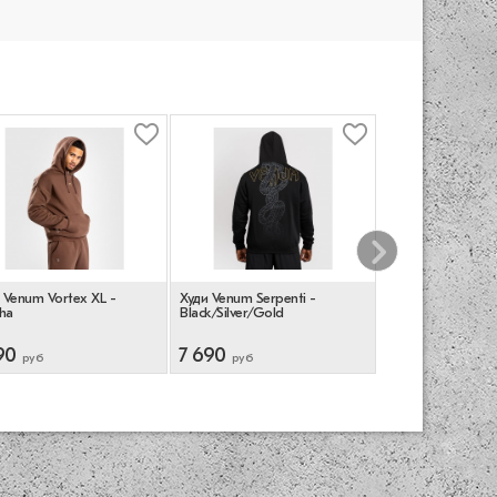
 Venum Vortex XL -
Худи Venum Serpenti -
Толстовка Manto
ha
Black/Silver/Gold
Company - Navy 
90
7 690
10 890
руб
руб
руб