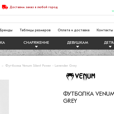
Доставим
заказ
в любой город
W
Бренды
Таблицы размеров
Оплата и доставка
Контакты
КА
СНАРЯЖЕНИЕ
ДЕВУШКАМ
ДЕТ
Футболка Venum Silent Power - Lavender Grey
ФУТБОЛКА VENUM 
GREY