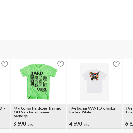
D -
Футболка Hardcore Training
Футболка MANTO x Panku
Футб
Old NY - Neon Green
Eagle - White
Triu
Melange
3 590
4 590
6 8
руб
руб