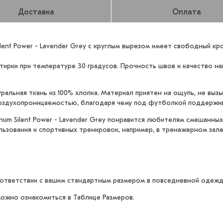
Доставка
Оплата
ent Power - Lavender Grey с круглым вырезом имеет свободный кро
ирки при температуре 30 градусов. Прочность швов и качество н
альная ткань из 100% хлопка. Материал приятен на ощупь, не выз
воздухопроницаемостью, благодаря чему под футболкой поддержи
m Silent Power - Lavender Grey понравится любителям смешанных
ьзования и спортивных тренировок, например, в тренажерном зале
оответствии с вашим стандартным размером в повседневной одежд
ожно ознакомиться в Таблице Размеров.