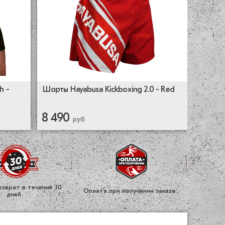
Шорты Hayabusa Kickboxing 2.0 - Red
h -
8 490
руб
зврат в течение 30
Оплата при получении заказа
дней