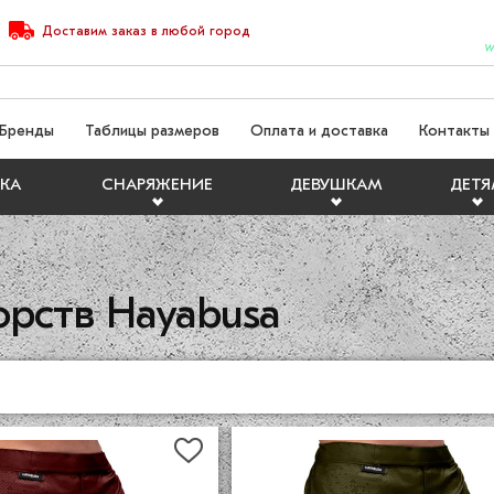
Доставим
заказ
в любой город
W
Бренды
Таблицы размеров
Оплата и доставка
Контакты
КА
СНАРЯЖЕНИЕ
ДЕВУШКАМ
ДЕТ
орств Hayabusa