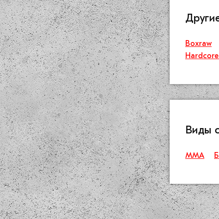
Други
Boxraw
Hardcore
Виды 
ММА
Б