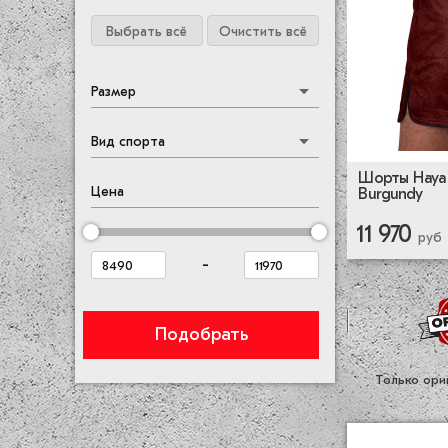
Выбрать всё
Очистить всё
Размер
Вид спорта
Шорты Hayab
Цена
Burgundy
11 970
руб
-
Подобрать
Только ори