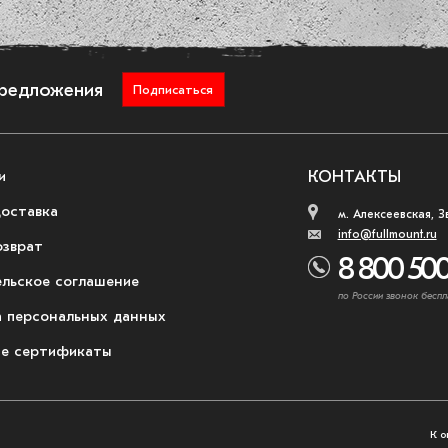
предложения
Подписаться
и
КОНТАКТЫ
доставка
м. Алексеевская, З
info@fullmount.ru
озврат
8 800 500
ельское соглашение
по России звонок беспл
 персональных данных
е сертификаты
К о