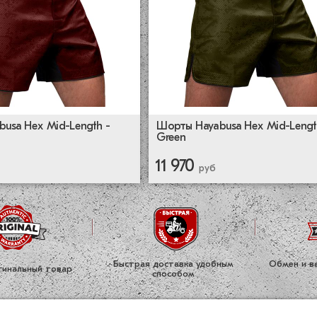
usa Hex Mid-Length -
Шорты Hayabusa Hex Mid-Lengt
Green
11 970
руб
Быстрая доставка удобным
Обмен и во
ги­нальный товар
способом