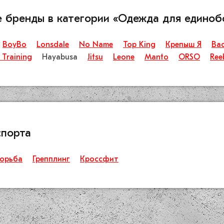
е бренды в категории «Одежда для единоб
BoyBo
Lonsdale
No Name
Top King
Крепыш Я
Ba
 Training
Hayabusa
Jitsu
Leone
Manto
ORSO
Ree
спорта
орьба
Грепплинг
Кроссфит