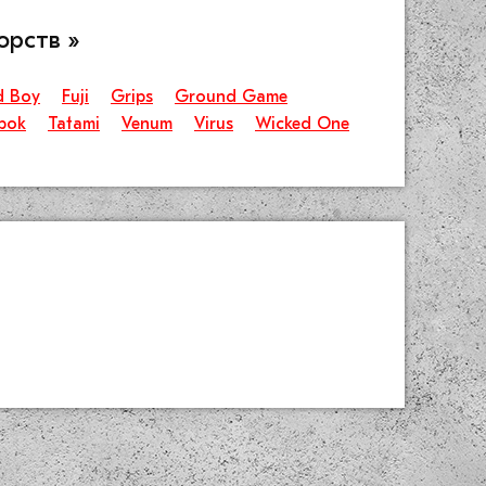
орств »
d Boy
Fuji
Grips
Ground Game
bok
Tatami
Venum
Virus
Wicked One