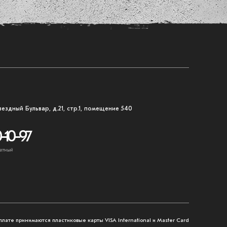
вездный Бульвар, д.21, стр.1, помещение 540
-10-97
атный
плате принимаются пластиковые карты VISA International и Master Card