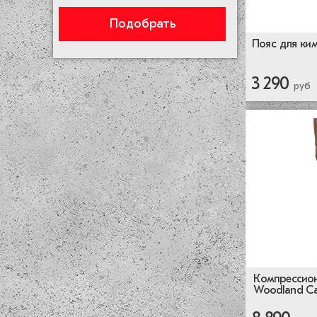
Подобрать
Пояс для ким
3 290
руб
Компрессион
Woodland C