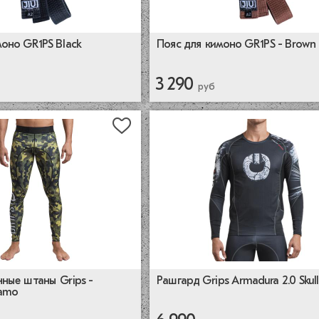
оно GR1PS Black
Пояс для кимоно GR1PS - Brown
3 290
руб
Рашгард Grips Armadura 2.0 Skull
ные штаны Grips -
amo