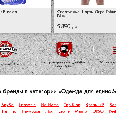
s Bushido
Спортивные Шорты Grips Tatami
Blue
5 890
руб
Быстрая доставка удобным
Обмен и во
ги­нальный товар
способом
е бренды в категории «Одежда для единоб
BoyBo
Lonsdale
No Name
Top King
Крепыш Я
Ba
 Training
Hayabusa
Jitsu
Leone
Manto
ORSO
Ree