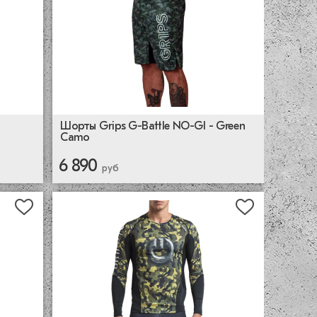
Шорты Grips G-Battle NO-GI - Green
Camo
6 890
руб