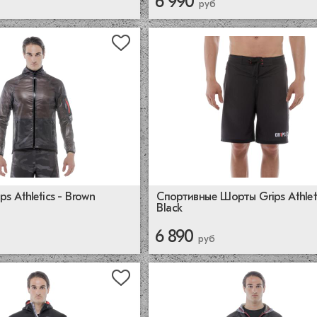
6 990
руб
ps Athletics - Brown
Спортивные Шорты Grips Athleti
Black
6 890
руб