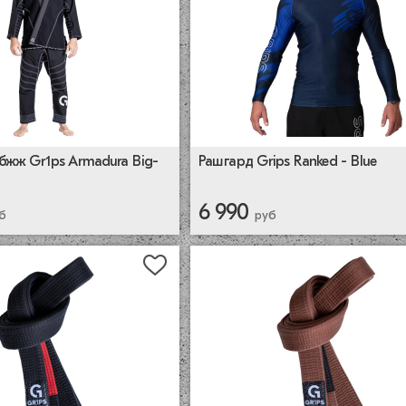
Рашгард Grips Ranked - Blue
бжж Gr1ps Armadura Big-
6 990
б
руб