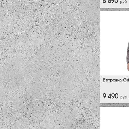
8 890
руб
Ветровка Gri
9 490
руб