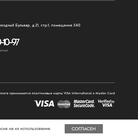
вездный Бульвар, д.21, стр.1, помещение 540
-10-97
атный
плате принимаются пластиковые карты VISA International и Master Card
сие на их использование.
СОГЛАСЕН