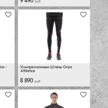
9 490
руб
ca -
Компрессионные Штаны Grips
Athletica
8 890
руб