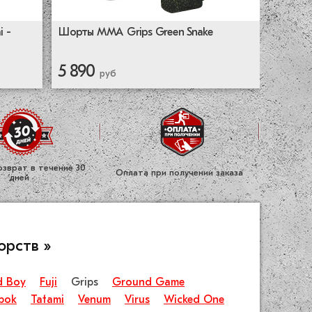
Шорты ММА Grips Green Snake
 -
5 890
руб
зврат в течение 30
Оплата при получении заказа
дней
орств »
d Boy
Fuji
Grips
Ground Game
bok
Tatami
Venum
Virus
Wicked One