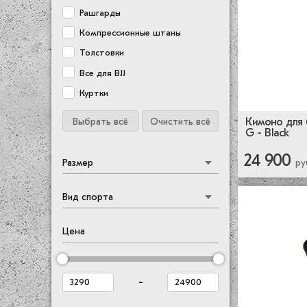
Рашгарды
Компрессионные штаны
Толстовки
Все для BJJ
Куртки
Кимоно для 
Выбрать всё
Очистить всё
G - Black
24 900
Размер
ру
Вид спорта
Цена
-