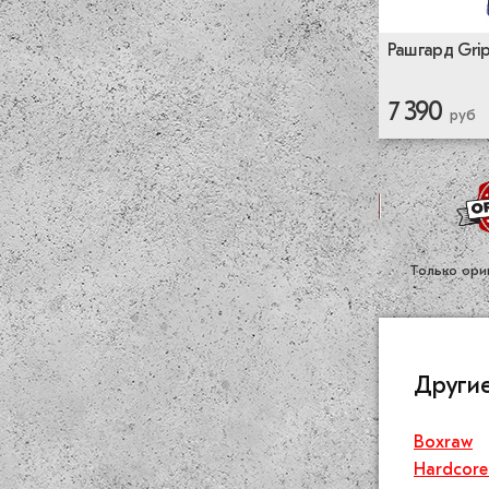
Рашгард Grip
7 390
руб
Только ори
Други
Boxraw
Hardcore