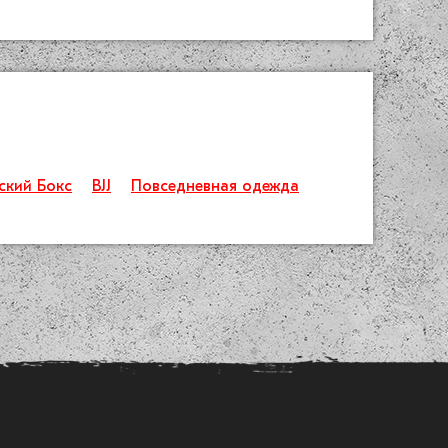
ский Бокс
BJJ
Повседневная одежда