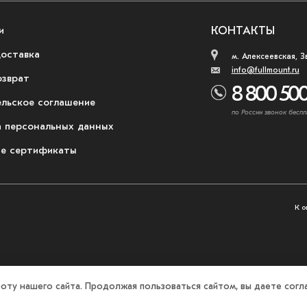
и
КОНТАКТЫ
доставка
м. Алексеевская, З
info@fullmount.ru
озврат
8 800 500
ельское соглашение
по России звонок беспл
 персональных данных
е сертификаты
К о
оту нашего сайта. Продолжая пользоваться сайтом, вы даете согла