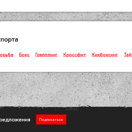
спорта
орьба
Бокс
Грепплинг
Кроссфит
Кикбоксинг
Тай
предложения
Подписаться