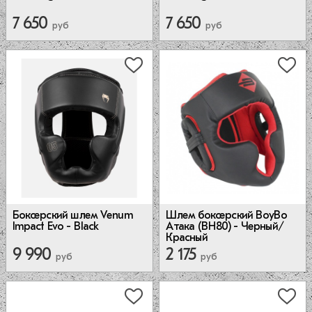
7 650
7 650
руб
руб
Боксерский шлем Venum
Шлем боксерский BoyBo
Impact Evo - Black
Атака (BH80) - Черный/
Красный
9 990
2 175
руб
руб