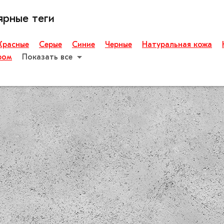
ярные теги
Красные
Серые
Синие
Черные
Натуральная кожа
ром
Показать все