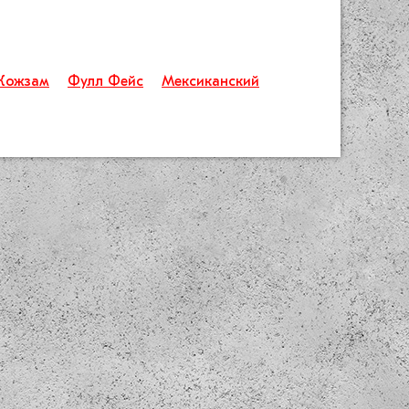
Кожзам
Фулл Фейс
Мексиканский