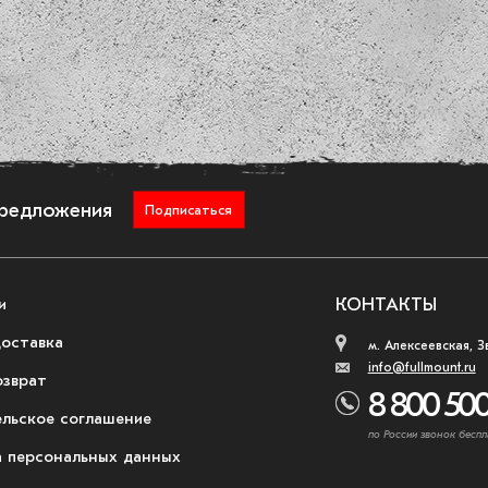
предложения
Подписаться
и
КОНТАКТЫ
доставка
м. Алексеевская, З
info@fullmount.ru
озврат
8 800 500
ельское соглашение
по России звонок беспл
 персональных данных