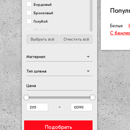
Бордовый
Попул
Бронзовый
Голубой
Белые
Желтый
С бампе
Зеленый
Выбрать всё
Очистить всё
Золотой
Коричневый
Материал
Красный
Тип шлема
Мультиколор
Оливковый
Цена
Оранжевый
Прозрачный
Розовый
-
Салатовый
Серебро
Подобрать