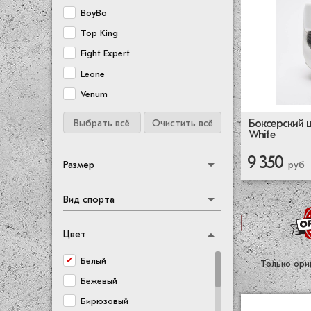
BoyBo
Top King
Fight Expert
Leone
Venum
Боксерский 
Выбрать всё
Очистить всё
White
9 350
Размер
руб
Вид спорта
Цвет
Белый
Только ори
Бежевый
Бирюзовый