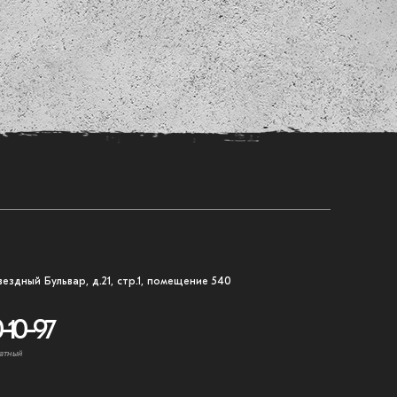
вездный Бульвар, д.21, стр.1, помещение 540
-10-97
атный