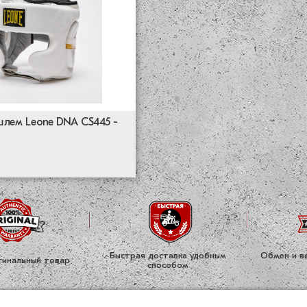
шлем Leone DNA CS445 -
Быстрая доставка удобным
Обмен и во
ги­нальный товар
способом