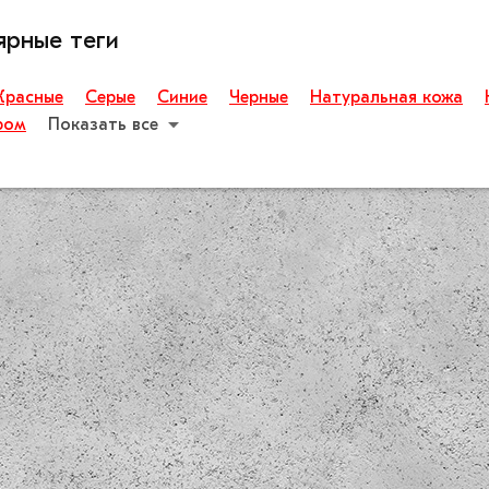
ярные теги
Красные
Серые
Синие
Черные
Натуральная кожа
ром
Показать все