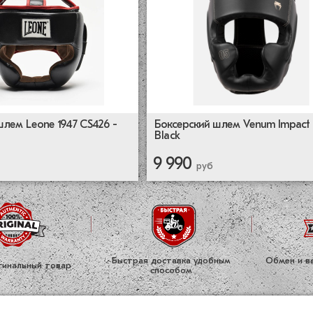
шлем Leone 1947 CS426 -
Боксерский шлем Venum Impact 
Black
9 990
руб
Быстрая доставка удобным
Обмен и во
ги­нальный товар
способом