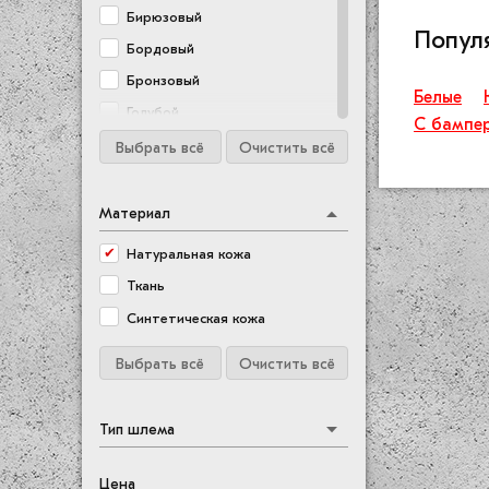
Бирюзовый
Попул
Бордовый
Бронзовый
Белые
Голубой
С бампе
Желтый
Выбрать всё
Очистить всё
Зеленый
Золотой
Материал
Коричневый
Натуральная кожа
Красный
Ткань
Мультиколор
Синтетическая кожа
Оливковый
Выбрать всё
Очистить всё
Оранжевый
Прозрачный
Тип шлема
Розовый
Салатовый
Цена