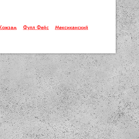
Кожзам
Фулл Фейс
Мексиканский