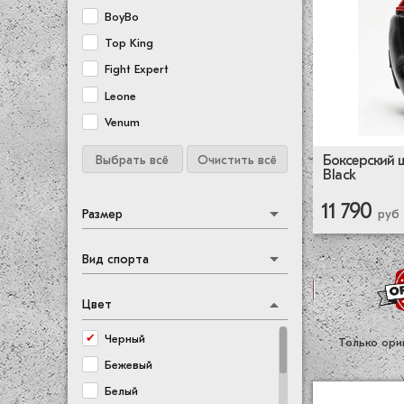
BoyBo
Top King
Fight Expert
Leone
Venum
Боксерский 
Выбрать всё
Очистить всё
Black
11 790
Размер
руб
Вид спорта
Цвет
Черный
Только ори
Бежевый
Белый