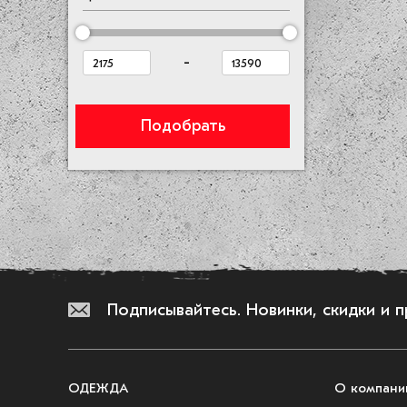
Серебро
Серый
Синий
-
Темно-серый
Фиолетовый
Подобрать
Хаки
Подписывайтесь.
Новинки, скидки и 
ОДЕЖДА
О компани