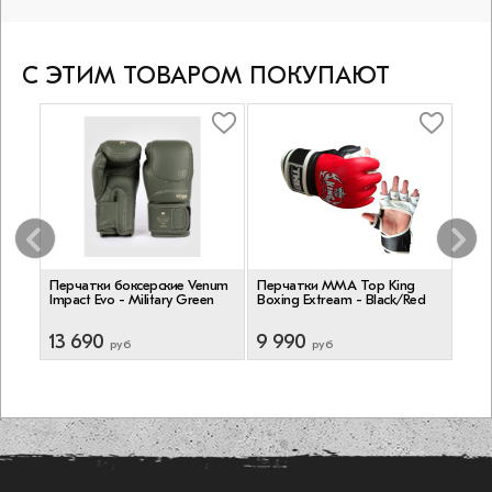
С ЭТИМ ТОВАРОМ ПОКУПАЮТ
Перчатки боксерские Venum
Перчатки MMA Top King
Бок
ings
Impact Evo - Military Green
Boxing Extream - Black/Red
Lons
Blac
13 690
9 990
4 
руб
руб