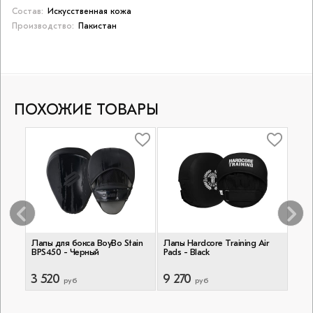
Состав:
Искусственная кожа
Производство:
Пакистан
ПОХОЖИЕ ТОВАРЫ
-
Лапы для бокса BoyBo Stain
Лапы Hardcore Training Air
Лапы
BPS450 - Черный
Pads - Black
Rock
3 520
9 270
3 4
руб
руб