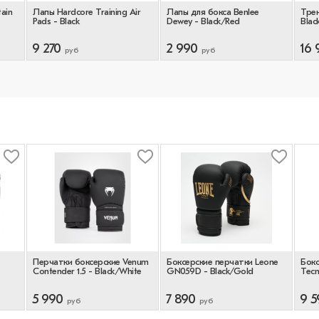
ain
Лапы Hardcore Training Air
Лапы для бокса Benlee
Трен
Pads - Black
Dewey - Black/Red
Blac
9 270
2 990
16 
руб
руб
Перчатки боксерские Venum
Боксерские перчатки Leone
Бокс
Contender 1.5 - Black/White
GN059D - Black/Gold
Tecm
5 990
7 890
9 5
руб
руб