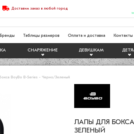
Доставим
заказ
в любой город
W
Бренды
Таблицы размеров
Оплата и доставка
Контакты
КА
СНАРЯЖЕНИЕ
ДЕВУШКАМ
ДЕТ
бокса BoyBo B-Series - Черно/Зеленый
ЛАПЫ ДЛЯ БОКСА B
ЗЕЛЕНЫЙ