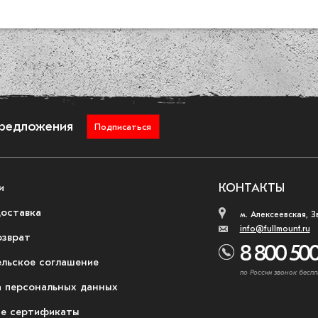
предложения
Подписаться
и
КОНТАКТЫ
доставка
м. Алексеевская, З
info@fullmount.ru
озврат
8 800 500
ельское соглашение
по России звонок беспл
 персональных данных
е сертификаты