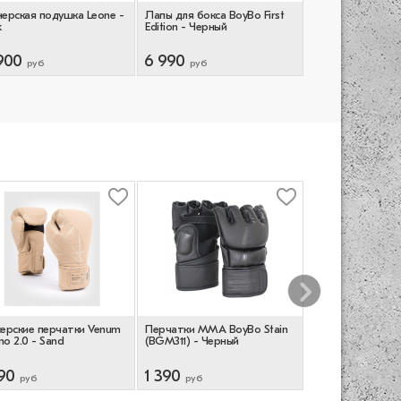
ерская подушка Leone -
Лапы для бокса BoyBo First
Профессиональ
k
Edition - Черный
тренерские лапы
Training - Brown
900
6 990
14 790
руб
руб
руб
ерские перчатки Venum
Перчатки ММА BoyBo Stain
Перчатки боксер
o 2.0 - Sand
(BGM311) - Черный
Fusion (BG-092) 
Красный
90
1 390
4 490
руб
руб
руб