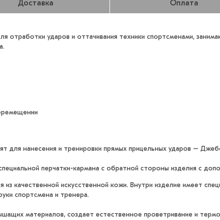
Доставка
Оплата
для отработки ударов и оттачивания техники спортсменами, занима
а.
перемещении
ят для нанесения и тренировки прямых прицельных ударов – Джеб
специальной перчатки-кармана с обратной стороны изделия с допо
 из качественной искусственной кожи. Внутри изделие имеет спе
руки спортсмена и тренера.
дышащих материалов, создает естественное проветривание и терм