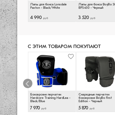
кса Benlee
Лапы для бокса Lonsdale
Лапы для бокса BoyBo St
Black/Red
Paxton - Black/White
BPS450 - Черный
4 990
3 520
руб
руб
С ЭТИМ ТОВАРОМ ПОКУПАЮТ
 Перчатки Venum
Боксерские перчатки
Снарядные перчатки
/Black
Hardcore Training HardLea -
боксерские BoyBo First
Black/Blue
Edition - Черный
7 970
5 870
б
руб
руб