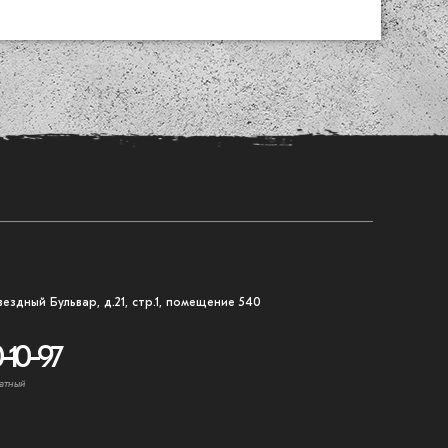
вездный Бульвар, д.21, стр.1, помещение 540
-10-97
атный