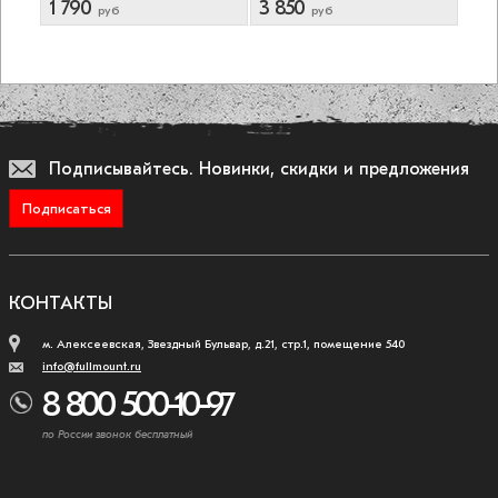
1 790
3 850
2 
руб
руб
Подписывайтесь.
Новинки, скидки и предложения
Подписаться
КОНТАКТЫ
м. Алексеевская, Звездный Бульвар, д.21, стр.1, помещение 540
info@fullmount.ru
8 800 500-10-97
по России звонок бесплатный