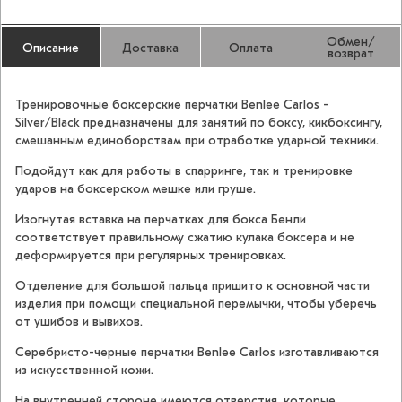
Обмен/
Описание
Доставка
Оплата
возврат
Тренировочные боксерские перчатки Benlee Carlos -
Silver/Black предназначены для занятий по боксу, кикбоксингу,
смешанным единоборствам при отработке ударной техники.
Подойдут как для работы в спарринге, так и тренировке
ударов на боксерском мешке или груше.
Изогнутая вставка на перчатках для бокса Бенли
соответствует правильному сжатию кулака боксера и не
деформируется при регулярных тренировках.
Отделение для большой пальца пришито к основной части
изделия при помощи специальной перемычки, чтобы уберечь
от ушибов и вывихов.
Серебристо-черные перчатки Benlee Carlos изготавливаются
из искусственной кожи.
На внутренней стороне имеются отверстия, которые