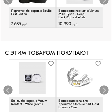
num
Перчатки боксерские BoyBo
Боксерские перчатки Venum
Пер
First Edition
Mike Tyson - Deep
Impa
Black/Optical White
7 635
10 990
12 
руб
руб
С ЭТИМ ТОВАРОМ ПОКУПАЮТ
Бинты боксерские Venum
Боксерская капа для
Бин
Kontact - White (4.5m)
брекетов Opro Self-Fit Gold
Mon
Braces - Clear
(4 m