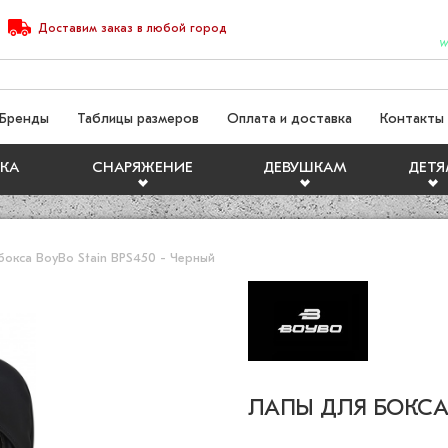
Доставим
заказ
в любой город
W
Бренды
Таблицы размеров
Оплата и доставка
Контакты
КА
СНАРЯЖЕНИЕ
ДЕВУШКАМ
ДЕТ
бокса BoyBo Stain BPS450 - Черный
ЛАПЫ ДЛЯ БОКСА 