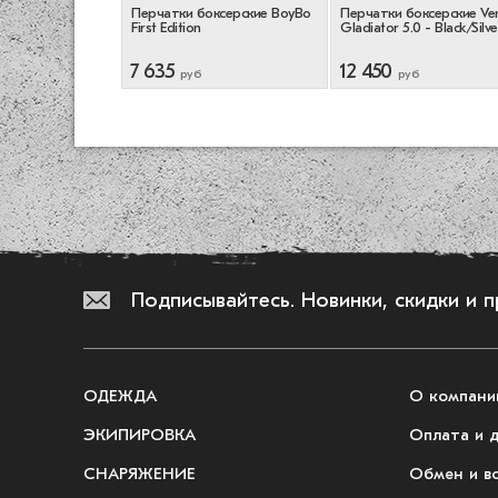
перчатки BoyBo
Перчатки боксерские BoyBo
Перчатки боксерские V
Черный/Синий
First Edition
Gladiator 5.0 - Black/Silve
7 635
12 450
руб
руб
Подписывайтесь.
Новинки, скидки и 
ОДЕЖДА
О компани
ЭКИПИРОВКА
Оплата и 
СНАРЯЖЕНИЕ
Обмен и в