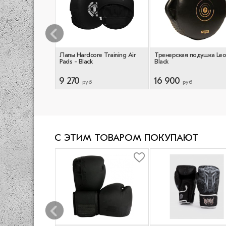
кса Benlee
Лапы Hardcore Training Air
Тренерская подушка Leo
ck/Red
Pads - Black
Black
9 270
16 900
руб
руб
С ЭТИМ ТОВАРОМ ПОКУПАЮТ