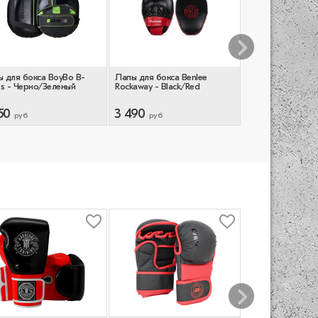
 для бокса BoyBo B-
Лапы для бокса Benlee
Профессиональ
es - Черно/Зеленый
Rockaway - Black/Red
тренерские лапы
Training - Brown
50
3 490
14 790
руб
руб
руб