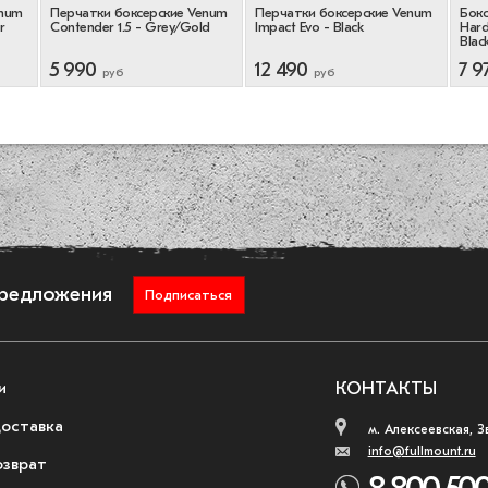
enum
Перчатки боксерские Venum
Перчатки боксерские Venum
Бокс
r
Contender 1.5 - Grey/Gold
Impact Evo - Black
Hard
Blac
5 990
12 490
7 9
руб
руб
предложения
Подписаться
и
КОНТАКТЫ
доставка
м. Алексеевская, З
info@fullmount.ru
озврат