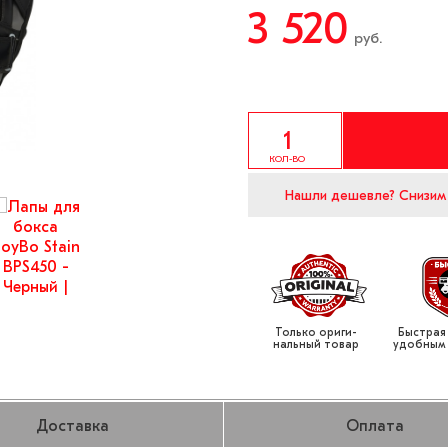
3 520
руб.
КОЛ-ВО
Нашли дешевле?
Снизим
Только ориги­
Быстрая
нальный товар
удобным
Доставка
Оплата