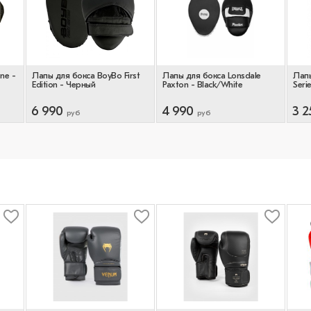
ne -
Лапы для бокса BoyBo First
Лапы для бокса Lonsdale
Лапы
Edition - Черный
Paxton - Black/White
Seri
6 990
4 990
3 2
руб
руб