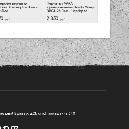
ерские перчатки
Перчатки ММА
Боксерские перч
core Training HardLea -
тренировочные BoyBo Wings
Mike Tyson - Dee
k/Red
BBGL-26 Flex - Чер/Крас
Black/Optical Whi
70
2 350
10 990
руб
руб
руб
вездный Бульвар, д.21, стр.1, помещение 540