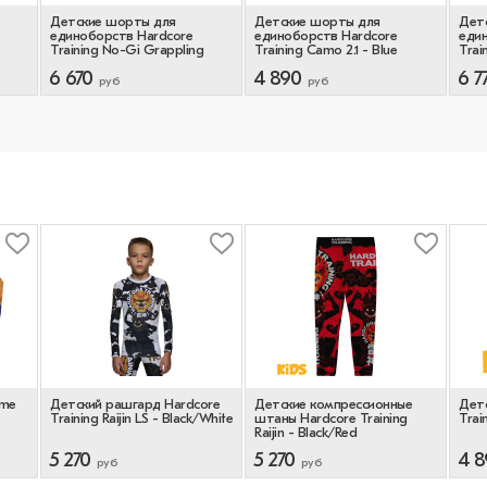
Детские шорты для
Детские шорты для
Дет
единоборств Hardcore
единоборств Hardcore
еди
Training No-Gi Grappling
Training Camo 2.1 - Blue
Trai
6 670
4 890
6 7
руб
руб
ame
Детский рашгард Hardcore
Детские компрессионные
Детс
Training Raijin LS - Black/White
штаны Hardcore Training
Trai
Raijin - Black/Red
5 270
5 270
4 8
руб
руб