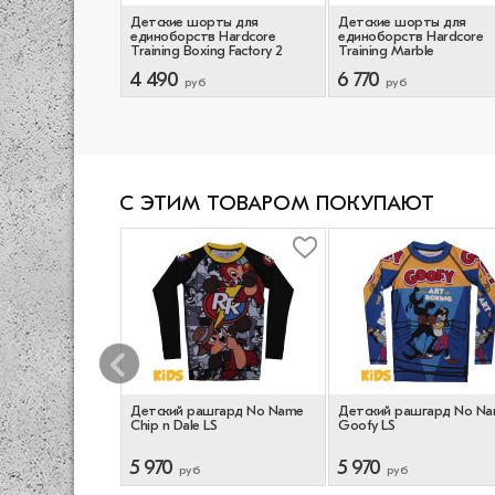
рты для
Детские шорты для
Детские шорты для
в Hardcore
единоборств Hardcore
единоборств Hardcore
ow Camo
Training Boxing Factory 2
Training Marble
4 490
6 770
руб
руб
С ЭТИМ ТОВАРОМ ПОКУПАЮТ
шгард Hardcore
Детский рашгард No Name
Детский рашгард No N
Gi Grappling SS
Chip n Dale LS
Goofy LS
5 970
5 970
руб
руб