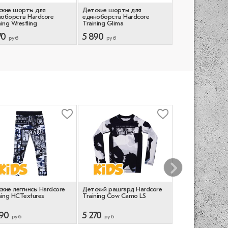
ские шорты для
Детские шорты для
Детские шорты 
ноборств Hardcore
единоборств Hardcore
единоборств Ha
ning Wrestling
Training Glima
Training Forest 
70
5 890
4 870
руб
руб
руб
кие леггинсы Hardcore
Детский рашгард Hardcore
Детский рашгард
ning HCTextures
Training Cow Camo LS
Training Raijin LS
90
5 270
5 270
руб
руб
руб