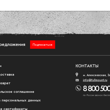
предложения
Подписаться
и
КОНТАКТЫ
доставка
м. Алексеевская, З
info@fullmount.ru
озврат
8 800 500
ельское соглашение
по России звонок беспл
 персональных данных
е сертификаты