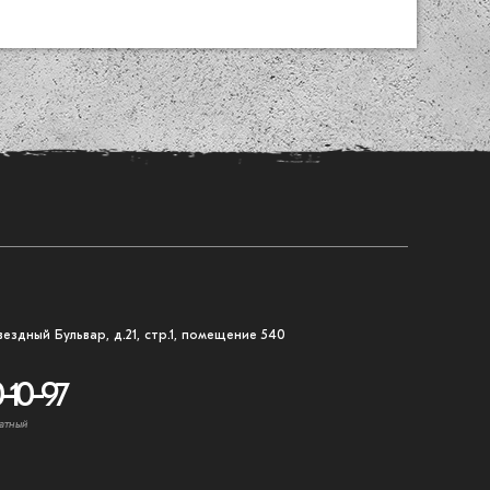
вездный Бульвар, д.21, стр.1, помещение 540
-10-97
атный