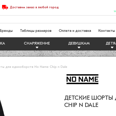
Доставим
заказ
в любой город
W
Бренды
Таблицы размеров
Оплата и доставка
Контакты
КА
СНАРЯЖЕНИЕ
ДЕВУШКАМ
ДЕТ
ты для единоборств No Name Chip n Dale
ДЕТСКИЕ ШОРТЫ 
CHIP N DALE