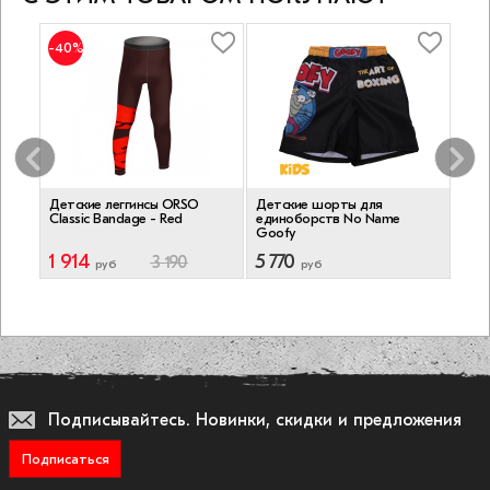
-40%
е
Детские леггинсы ORSO
Детские шорты для
Дет
Classic Bandage - Red
единоборств No Name
еди
Goofy
Trai
1 914
5 770
6 7
3 190
руб
руб
Подписывайтесь.
Новинки, скидки и предложения
Подписаться