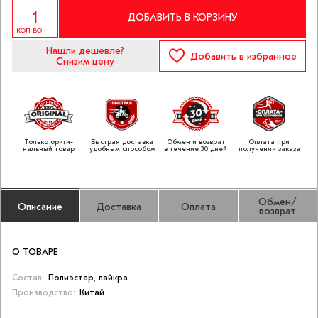
ДОБАВИТЬ В КОРЗИНУ
КОЛ-ВО
Нашли дешевле?
Добавить
в избранное
Снизим цену
Только ориги­
Быстрая доставка
Обмен и возврат
Оплата при
нальный товар
удобным способом
в течение 30 дней
получении заказа
Обмен/
Описание
Доставка
Оплата
возврат
О ТОВАРЕ
Состав:
Полиэстер, лайкра
Производство:
Китай