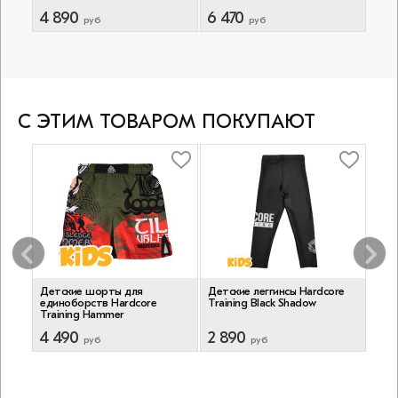
4 890
6 470
6 4
руб
руб
С ЭТИМ ТОВАРОМ ПОКУПАЮТ
Детские шорты для
Детские леггинсы Hardcore
Дет
единоборств Hardcore
Training Black Shadow
еди
Training Hammer
Trai
4 490
2 890
4 
руб
руб