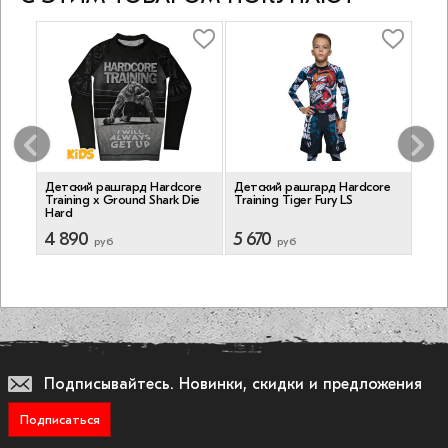
re
Детский рашгард Hardcore
Детский рашгард Hardcore
Дет
Training х Ground Shark Die
Training Tiger Fury LS
Trai
Hard
4 890
5 670
4 
руб
руб
Подписывайтесь.
Новинки, скидки и предложения
Подписаться