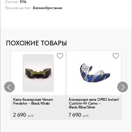
Состав:
EVA
Производство:
Великобритания
ПОХОЖИЕ ТОВАРЫ
stant
Капа боксерская Venum
Боксерская капа OPRO Instant
Бокс
Predator - Black/Khaki
Custom-Fit Camo -
Opro
Black/Blue/Silver
Blue
2 690
7 690
6 9
руб
руб