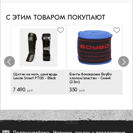
С ЭТИМ ТОВАРОМ ПОКУПАЮТ
Щитки на ноги, шингарды
Бинты боксерские BoyBo
Бок
)
Leone Smart PT135 - Black
хлопок/эластан - Синий
Hard
(2.5m)
Blac
7 490
350
7 9
руб
руб
Подписывайтесь.
Новинки, скидки и предложения