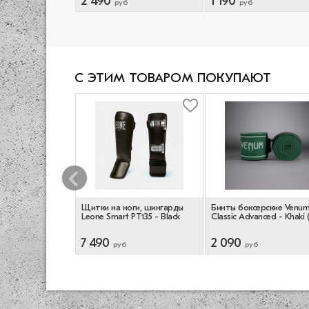
2 490
1 190
руб
руб
С ЭТИМ ТОВАРОМ ПОКУПАЮТ
оги, шингарды
Щитки на ноги, шингарды
Бинты боксерские Venu
t - White
Leone Smart PT135 - Black
Classic Advanced - Khaki 
7 490
2 090
руб
руб