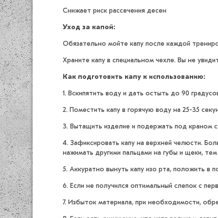
Cнижает риск рассечения десен
Уход за капой:
Обязательно мойте капу после каждой трениров
Храните капу в специальном чехле. Вы не увиди
Как подготовить капу к использованию:
1. Вскипятить воду и дать остыть до 90 градусо
2. Поместить капу в горячую воду на 25-35 сек
3. Вытащить изделие и подержать под краном с
4. Зафиксировать капу на верхней челюсти. Бо
нажимать другими пальцами на губы и щеки, тем
5. Аккуратно вынуть капу изо рта, положить в 
6. Если не получился оптимальный слепок с перв
7. Избыток материала, при необходимости, обр