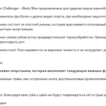
 Challenger - Black/Blue предназначена для ударных видов единоб
риканском футболе и других видах спорта, где необходимо защитит
нум состоит из плотной резины, которая «рассеивает» получаемый 
ащитную амортизацию.
ние слепка зубов путем предварительной термообработки. Преиму
 приоткрыть рот.
челюстной. Она надевается на верхнюю челюсть и не затрудняет д
я.
ировки спортсмена, которая выполняет следующие важные ф
ьёзные травм, как сотрясение мозга, внутримозговые кровоизлиян
. Благодаря капе губы и щёки не будут повреждаться об острые к
дара