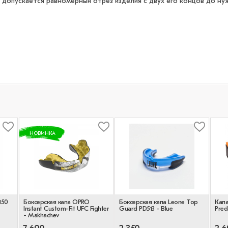
т, допускается равномерный отрез изделия с двух его концов до н
НОВИНКА
150
Боксерская капа OPRO
Боксерская капа Leone Top
Капа
Instant Custom-Fit UFC Fighter
Guard PD513 - Blue
Pred
- Makhachev