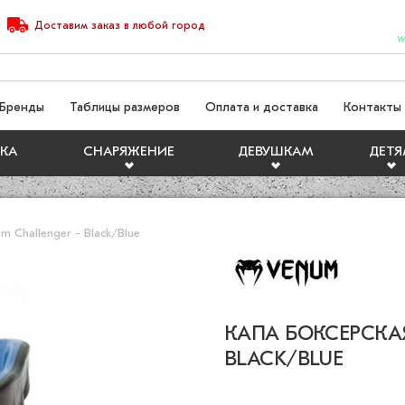
Доставим
заказ
в любой город
W
Бренды
Таблицы размеров
Оплата и доставка
Контакты
КА
СНАРЯЖЕНИЕ
ДЕВУШКАМ
ДЕТ
m Challenger - Black/Blue
КАПА БОКСЕРСКА
BLACK/BLUE