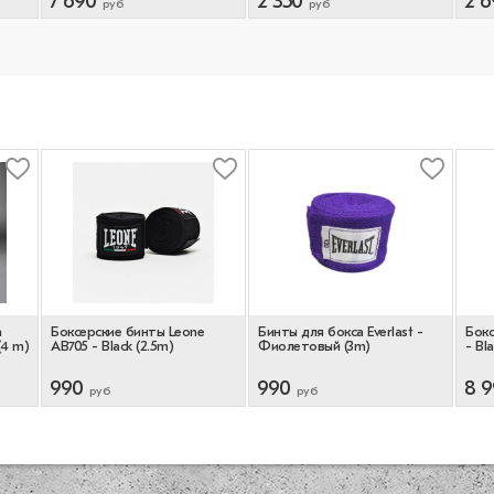
7 690
2 350
2 6
руб
руб
m
Боксерские бинты Leone
Бинты для бокса Everlast -
Бокс
(4 m)
AB705 - Black (2.5m)
Фиолетовый (3m)
- Bl
990
990
8 
руб
руб