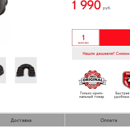
1 990
руб.
КОЛ-ВО
Нашли дешевле?
Снизим
Только ориги­
Быстрая
нальный товар
удобным
Доставка
Оплата