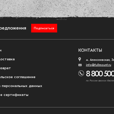
предложения
Подписаться
и
КОНТАКТЫ
доставка
м. Алексеевская, З
info@fullmount.ru
озврат
8 800 500
ельское соглашение
по России звонок беспл
 персональных данных
е сертификаты