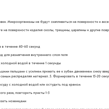
ки. Микроорганизмы не будут скапливаться на поверхности и аксе
те на поверхности изделия сколы, трещины, царапины и другие пов
в в течение 40-60 секунд
унд для размягчения внутреннего слоя геля
 холодной водой в течение 1 секунды
льшими пальцами с усилием прижать ее к зубам движением снизу вв
 самым распределяя материал. 5. Формировать в течение 15-20 сек
посуду с холодной водой или остудить под краном
ого раза, повторить пункты 1-5
езать ножницами