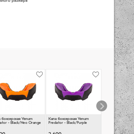
ужного размера
 боксерская Venum
Капа боксерская Venum
Боксерская капа 
ator - Black/Neo Orange
Predator - Black/Purple
Training Base - B