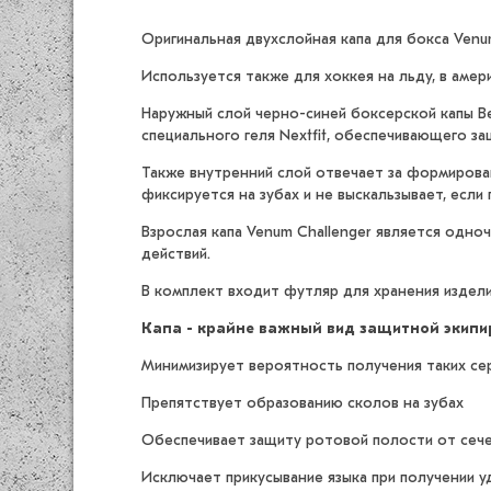
Оригинальная двухслойная капа для бокса Venum
Используется также для хоккея на льду, в аме
Наружный слой черно-синей боксерской капы Ве
специального геля Nextfit, обеспечивающего з
Также внутренний слой отвечает за формирова
фиксируется на зубах и не выскальзывает, если
Взрослая капа Venum Challenger является одно
действий.
В комплект входит футляр для хранения издели
Капа - крайне важный вид защитной экип
Минимизирует вероятность получения таких сер
Препятствует образованию сколов на зубах
Обеспечивает защиту ротовой полости от сечек
Исключает прикусывание языка при получении у