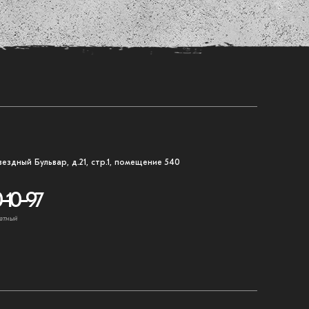
вездный Бульвар, д.21, стр.1, помещение 540
-10-97
атный