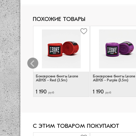
ПОХОЖИЕ ТОВАРЫ
ерские Venum
Боксерские бинты Leone
Боксерские бинты Leone
ack/Red (4m)
AB705 - Red (3.5m)
AB705 - Purple (3.5m)
1 190
1 190
руб
руб
С ЭТИМ ТОВАРОМ ПОКУПАЮТ