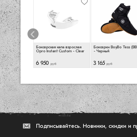
 капа OPRO
Боксерская капа взрослая
Боксерки BoyBo Tess (BB
om-Fit Teeth -
Opro Instant Custom - Clear
- Черный
Gold
6 950
3 165
руб
руб
Подписывайтесь.
Новинки, скидки и 