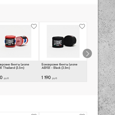
ерские бинты Leone
Боксерские бинты Leone
Бинты боксерски
5 Thailand (3.5m)
AB705 - Black (3.5m)
Kontact - Pink (4
90
1 190
1 790
руб
руб
руб