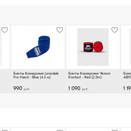
Бинты боксерские Lonsdale
Бинты боксерские Venum
Бокс
Pro Hand - Blue (4.5 м)
Kontaсt - Red (2.5m)
AB70
990
1 090
1 1
руб
руб