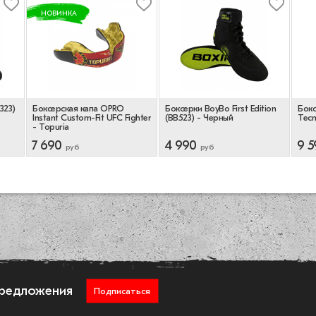
НОВИНКА
323)
Боксерская капа OPRO
Боксерки BoyBo First Edition
Бокс
Instant Custom-Fit UFC Fighter
(BB523) - Черный
Tecm
- Topuria
7 690
4 990
9 5
руб
руб
предложения
Подписаться