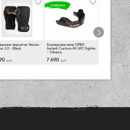
НОВИНКА
ерские перчатки Venum
Боксерская капа OPRO
Боксерская капа 
o 2.0 - Black
Instant Custom-Fit UFC Fighter
Gold Grillz - Bla
- Oliveira
90
7 690
3 850
руб
руб
руб