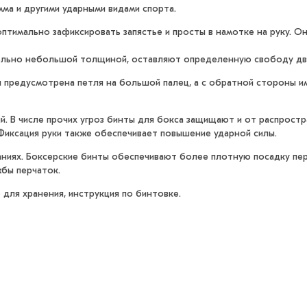
мма и другими ударными видами спорта.
тимально зафиксировать запястье и просты в намотке на руку. Он
ельно небольшой толщиной, оставляют определенную свободу дв
я предусмотрена петля на большой палец, а с обратной стороны и
ий. В числе прочих угроз бинты для бокса защищают и от распрос
Фиксация руки также обеспечивает повышение ударной силы.
ниях. Боксерские бинты обеспечивают более плотную посадку пер
бы перчаток.
 для хранения, инструкция по бинтовке.