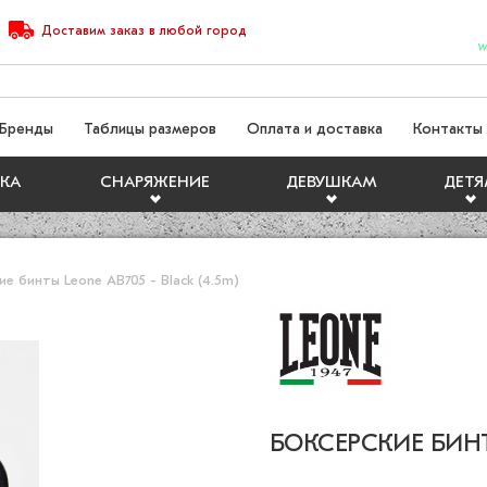
Доставим
заказ
в любой город
W
Бренды
Таблицы размеров
Оплата и доставка
Контакты
КА
СНАРЯЖЕНИЕ
ДЕВУШКАМ
ДЕТ
ие бинты Leone AB705 - Black (4.5m)
БОКСЕРСКИЕ БИНТЫ