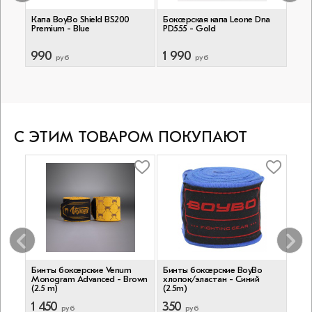
я
Капа BoyBo Shield BS200
Боксерская капа Leone Dna
Кап
ck
Premium - Blue
PD555 - Gold
Chal
990
1 990
1 9
руб
руб
С ЭТИМ ТОВАРОМ ПОКУПАЮТ
pert
Бинты боксерские Venum
Бинты боксерские BoyBo
Бок
Monogram Advanced - Brown
хлопок/эластан - Синий
Trai
(2.5 m)
(2.5m)
(4.5
1 450
350
1 2
руб
руб