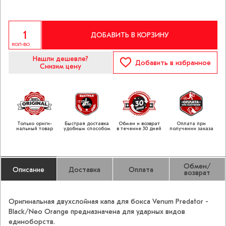
ДОБАВИТЬ В КОРЗИНУ
КОЛ-ВО
Нашли дешевле?
Добавить
в избранное
Снизим цену
Только ориги­
Быстрая доставка
Обмен и возврат
Оплата при
нальный товар
удобным способом
в течение 30 дней
получении заказа
Обмен/
Описание
Доставка
Оплата
возврат
Оригинальная двухслойная капа для бокса Venum Predator -
Black/Neo Orange предназначена для ударных видов
единоборств.