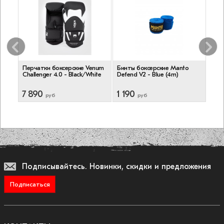
ne
Перчатки боксерские Venum
Бинты боксерские Manto
Пер
Challenger 4.0 - Black/White
Defend V2 - Blue (4m)
Esse
7 890
1 190
6 
руб
руб
Подписывайтесь.
Новинки, скидки и предложения
Подписаться