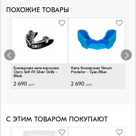
ПОХОЖИЕ ТОВАРЫ
stant
Боксерская капа взрослая
Капа боксерская Venum
Кап
Opro Self-Fit Silver Grillz -
Predator - Cyan/Blue
Pred
Black
2 690
2 690
2 
руб
руб
С ЭТИМ ТОВАРОМ ПОКУПАЮТ