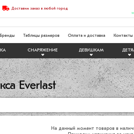
Доставим
заказ
в любой город
W
Бренды
Таблицы размеров
Оплата и доставка
Контакты
КА
СНАРЯЖЕНИЕ
ДЕВУШКАМ
ДЕТ
са Everlast
На данный момент товаров в налич