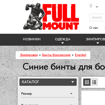
О нас
НОВИНКИ
ОДЕЖДА
ЭКИПИРОВ
Экипировка
Бинты боксерские
Everlast
Синие бинты для бок
КАТАЛОГ
Размер