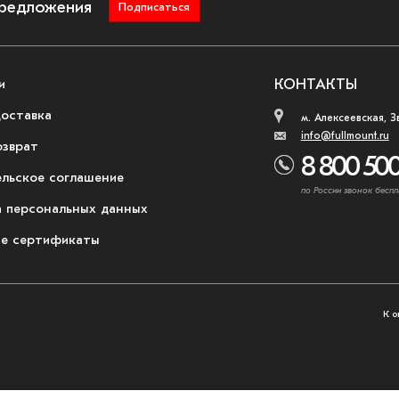
предложения
Подписаться
и
КОНТАКТЫ
доставка
м. Алексеевская, З
info@fullmount.ru
озврат
8 800 500
ельское соглашение
по России звонок беспл
 персональных данных
е сертификаты
К о