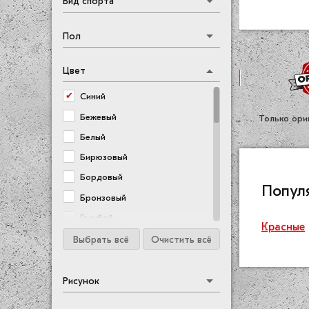
Вид спорта
Пол
Цвет
Синий
Бежевый
Только ори
Белый
Бирюзовый
Бордовый
Попул
Бронзовый
Голубой
Красные
Желтый
Выбрать всё
Очистить всё
Зеленый
Золотой
Рисунок
Коричневый