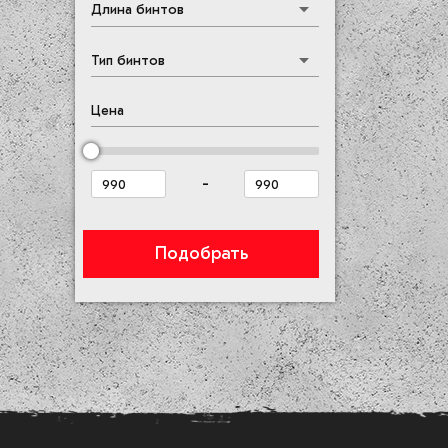
Длина бинтов
Красный
Мультиколор
Тип бинтов
Оливковый
Оранжевый
Цена
Прозрачный
Розовый
-
Салатовый
Серебро
Серый
Подобрать
Темно-серый
Фиолетовый
Хаки
Черный