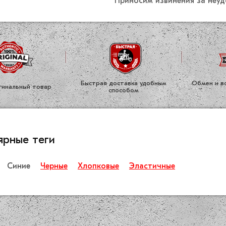
Приносим извинения за неуд
Быстрая доставка удобным
Обмен и во
ги­нальный товар
способом
ярные теги
Синие
Черные
Хлопковые
Эластичные