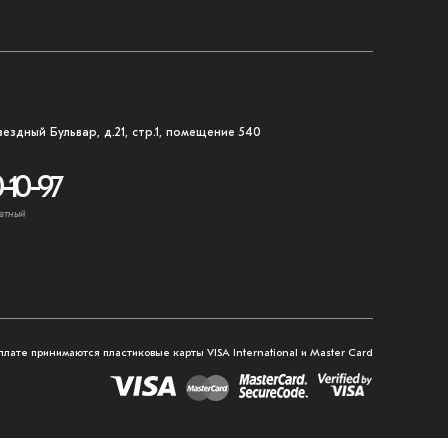
вездный Бульвар, д.21, стр.1, помещение 540
-10-97
атный
плате принимаются пластиковые карты VISA International и Master Card