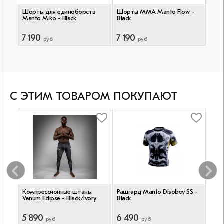
в
Шорты для единоборств
Шорты ММА Manto Flow -
Шор
Manto Miko - Black
Black
Man
7 190
7 190
7 1
руб
руб
С ЭТИМ ТОВАРОМ ПОКУПАЮТ
Компрессионные штаны
Рашгард Manto Disobey SS -
Рашг
old
Venum Eclipse - Black/Ivory
Black
Kids
5 890
6 490
5 8
руб
руб