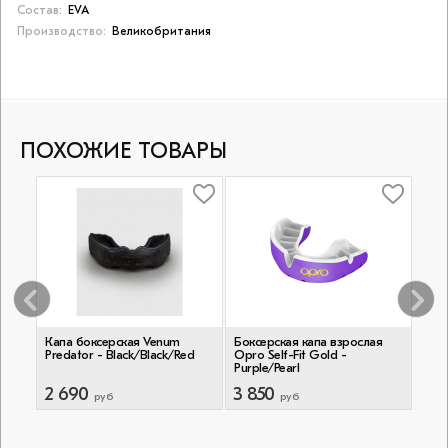
Состав:
EVA
Производство:
Великобритания
ПОХОЖИЕ ТОВАРЫ
я
Капа боксерская Venum
Боксерская капа взрослая
Кап
h -
Predator - Black/Black/Red
Opro Self-Fit Gold -
Chal
Purple/Pearl
2 690
3 850
1 9
руб
руб