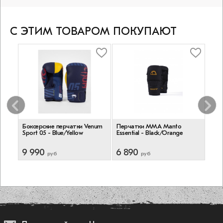
С ЭТИМ ТОВАРОМ ПОКУПАЮТ
Боксерские перчатки Venum
Перчатки ММА Manto
Лапы
a -
Sport 05 - Blue/Yellow
Essential - Black/Orange
Pads
9 990
6 890
9 2
руб
руб