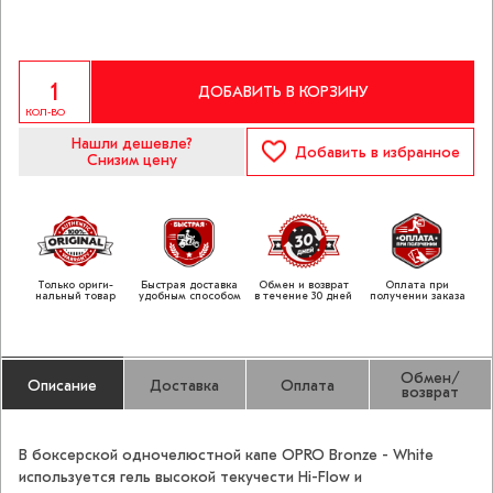
ДОБАВИТЬ В КОРЗИНУ
КОЛ-ВО
Нашли дешевле?
Добавить
в избранное
Снизим цену
Только ориги­
Быстрая доставка
Обмен и возврат
Оплата при
нальный товар
удобным способом
в течение 30 дней
получении заказа
Обмен/
Описание
Доставка
Оплата
возврат
В боксерской одночелюстной капе OPRO Bronze - White
используется гель высокой текучести Hi-Flow и