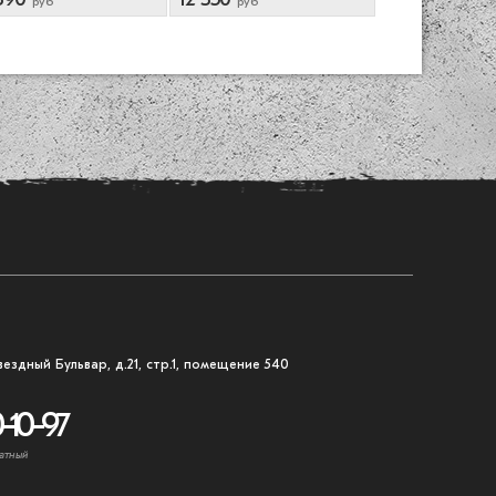
руб
руб
руб
вездный Бульвар, д.21, стр.1, помещение 540
-10-97
атный