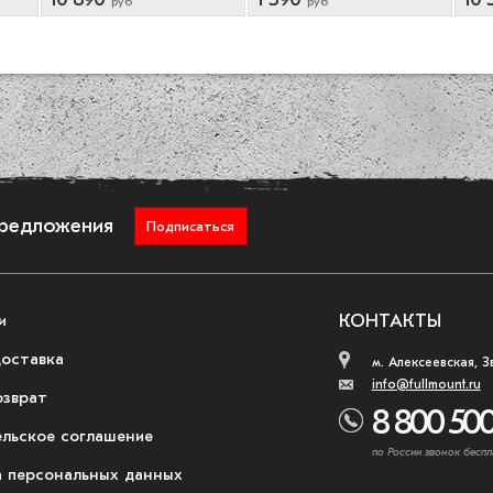
руб
руб
предложения
Подписаться
и
КОНТАКТЫ
доставка
м. Алексеевская, З
info@fullmount.ru
озврат
8 800 500
ельское соглашение
по России звонок беспл
 персональных данных