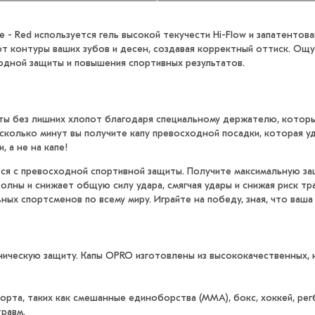
- Red используется гель высокой текучести Hi-Flow и запатенто
т контуры ваших зубов и десен, создавая корректный оттиск. Ощ
дной защиты и повышения спортивных результатов.
ы без лишних хлопот благодаря специальному держателю, которы
несколько минут вы получите капу превосходной посадки, которая 
 а не на капе!
я с превосходной спортивной защиты. Получите максимальную защ
олны и снижает общую силу удара, смягчая удары и снижая риск тр
ых спортсменов по всему миру. Играйте на победу, зная, что ваша
ническую защиту. Капы OPRO изготовлены из высококачественных,
рта, таких как смешанные единоборства (ММА), бокс, хоккей, регб
равм.