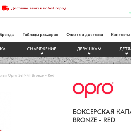
Доставим
заказ
в любой город
W
Бренды
Таблицы размеров
Оплата и доставка
Контакты
КА
СНАРЯЖЕНИЕ
ДЕВУШКАМ
ДЕТ
лая Opro Self-Fit Bronze - Red
БОКСЕРСКАЯ КАПА
BRONZE - RED