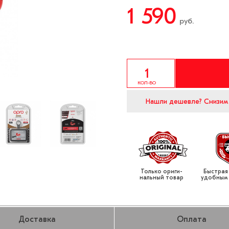
1 590
руб.
КОЛ-ВО
Нашли дешевле?
Снизим
Только ориги­
Быстрая
нальный товар
удобным
Доставка
Оплата