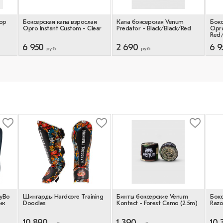
Top
Боксерская капа взрослая
Капа боксерская Venum
Бокс
Opro Instant Custom - Clear
Predator - Black/Black/Red
Opro
Red/
6 950
2 690
6 9
руб
руб
oyBo
Шингарды Hardcore Training
Бинты боксерские Venum
Бокс
ик
Doodles
Kontact - Forest Camo (2.5m)
Razo
10 890
1 390
10 