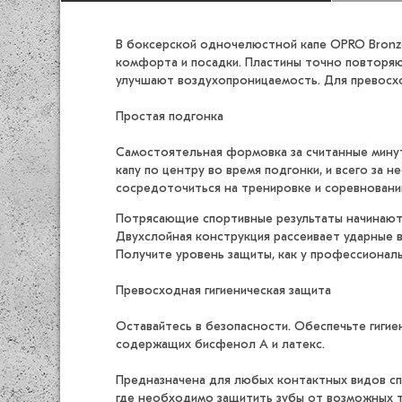
В боксерской одночелюстной капе OPRO Bronze 
комфорта и посадки. Пластины точно повторяю
улучшают воздухопроницаемость. Для превосхо
Простая подгонка
Самостоятельная формовка за считанные минут
капу по центру во время подгонки, и всего за 
сосредоточиться на тренировке и соревновании,
Потрясающие спортивные результаты начинаютс
Двухслойная конструкция рассеивает ударные в
Получите уровень защиты, как у профессиональн
Превосходная гигиеническая защита
Оставайтесь в безопасности. Обеспечьте гигие
содержащих бисфенол А и латекс.
Предназначена для любых контактных видов спо
где необходимо защитить зубы от возможных т