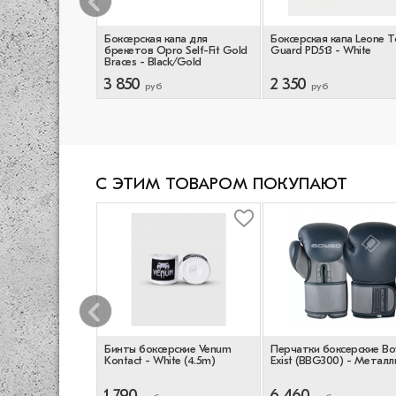
капа Hardcore
Боксерская капа для
Боксерская капа Leone 
end
брекетов Opro Self-Fit Gold
Guard PD513 - White
Braces - Black/Gold
3 850
2 350
руб
руб
С ЭТИМ ТОВАРОМ ПОКУПАЮТ
 Перчатки Venum
Бинты боксерские Venum
Перчатки боксерские B
/Black
Kontact - White (4.5m)
Exist (BBG300) - Металл
1 790
6 460