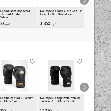
ерская капа взрослая
Боксерская капа Opro Self-Fit
Боксерская капа
 Instant Custom -
Gold Grillz - Black/Gold
Opro Self-Fit Gol
White
Black/Gold
50
3 850
3 850
руб
руб
руб
ерские перчатки Venum
Боксерские перчатки Venum
Перчатки MMA T
r - Black/Gold
Tactical XT - Black/Fire Red
Boxing Extream -
390
12 350
9 990