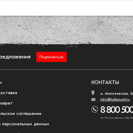
предложения
Подписаться
и
КОНТАКТЫ
доставка
м. Алексеевская, З
info@fullmount.ru
озврат
8 800 500
ельское соглашение
по России звонок беспл
 персональных данных