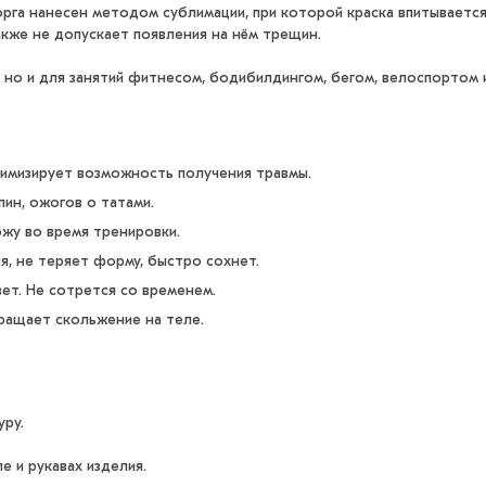
рга нанесен методом сублимации, при которой краска впитывается
акже не допускает появления на нём трещин.
но и для занятий фитнесом, бодибилдингом, бегом, велоспортом и
мизирует возможность получения травмы.
пин, ожогов о татами.
жу во время тренировки.
ся, не теряет форму, быстро сохнет.
ет. Не сотрется со временем.
ращает скольжение на теле.
уру.
 и рукавах изделия.