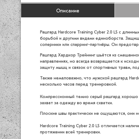
Описание
Рашгард Hardcore Training Cyber 2.0 LS с дли
борьбой и другими видами единоборств. Защищ
соперники или спарринг-партнёры. Он предотвр
Рашгард Хардкор Трейнинг шьётся из смешанной
направлениях, но всегда возвращается к исхо
защиту мышц и связок от спортивных травм, под
Также немаловажно, что мужской рашгард Hard
несколько часов перед тренировкой.
Компрессионный темно серый рашгард хорошо са
захват за одежду во время схватки.
Плоские швы практически не ощущаются, они н
Hardcore Training Cyber 2.0 LS отличается нал
протяжении всей тренировки.