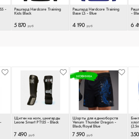
SS -
Рашгард Hardcore Training
Рашгард Hardcore Training
Рашг
Kids Black
Base LS - Blue
- Bl
5 870
4 190
6 4
руб
руб
НОВИНКА
Щитки на ноги, шингарды
Шорты для единоборств
Бинт
-
Leone Smart PT135 - Black
Venum Thunder Dragon -
хлоп
Black/Royal Blue
(2.5
7 490
7 590
35
руб
руб