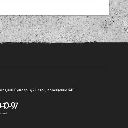
вездный Бульвар, д.21, стр.1, помещение 540
-10-97
атный