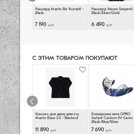
to Ranked 25 SS
Рашгард Manto Be Yourself -
Рашгард Venum Serpenti 
Black
Black/Silver/Gold
7 190
6 490
руб
руб
С ЭТИМ ТОВАРОМ ПОКУПАЮТ
mi x Delariva
Кимоно для джиу-джитсу
Боксерская капа OPRO
- Blue
Manto Base 3.0 - Blackout
Instant Custom-Fit Camo 
Black/Blue/Silver
11 890
7 690
уб
руб
руб