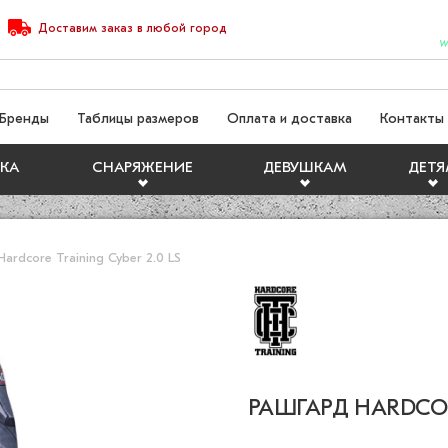
Доставим
заказ
в любой город
W
Бренды
Таблицы размеров
Оплата и доставка
Контакты
КА
СНАРЯЖЕНИЕ
ДЕВУШКАМ
ДЕТ
ardcore Training Cyber 2.0 LS
РАШГАРД HARDCORE