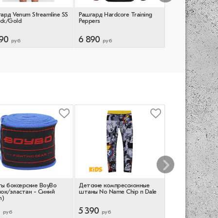
ард Venum Streamline SS
Рашгард Hardcore Training
Рашгард Hardcore
ack/Gold
Peppers
Nordic Pattern LS 
90
6 890
6 990
руб
руб
руб
ы боксерские BoyBo
Детские компрессионные
Детская боксерс
ок/эластан - Синий
штаны No Name Chip n Dale
Opro Self-Fit Silv
m)
Black/Red
0
5 390
2 690
руб
руб
руб