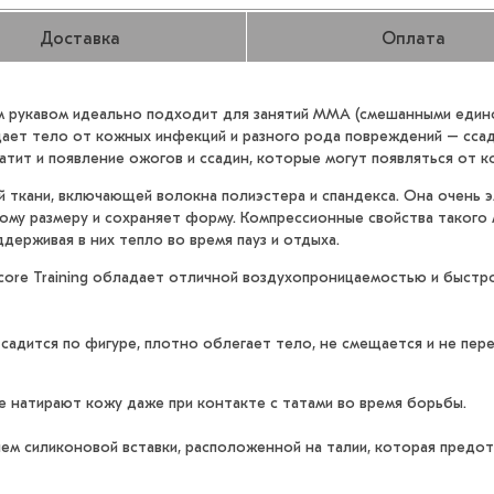
Доставка
Оплата
нным рукавом идеально подходит для занятий ММА (смешанными един
ает тело от кожных инфекций и разного рода повреждений – ссади
атит и появление ожогов и ссадин, которые могут появляться от к
 ткани, включающей волокна полиэстера и спандекса. Она очень э
дному размеру и сохраняет форму. Компрессионные свойства таког
держивая в них тепло во время пауз и отдыха.
core Training обладает отличной воздухопроницаемостью и быстро
дится по фигуре, плотно облегает тело, не смещается и не пере
е натирают кожу даже при контакте с татами во время борьбы.
ичием cиликоновой вставки, расположенной на талии, которая пред