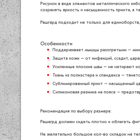
Рисунок в виде элементов металлического кибо
сохранять яркость и насыщенность принта, а т
Рашгард подходит не только для единоборств, 
Особенности
Поддерживает мышцы разогретыми – мини
Защита кожи – от инфекций, ссадит, цара
Усиленные плоские швы – не натирают ко
Ткань из полиэстера и спандекса – тянет
Сублимированный принт – насыщенный цв
Силиконовая резинка на поясе – предотв
Рекомендация по выбору размера:
Рашагрд должен сидеть плотно и облегать фиг
Не желательно большое кол-во складок на теле