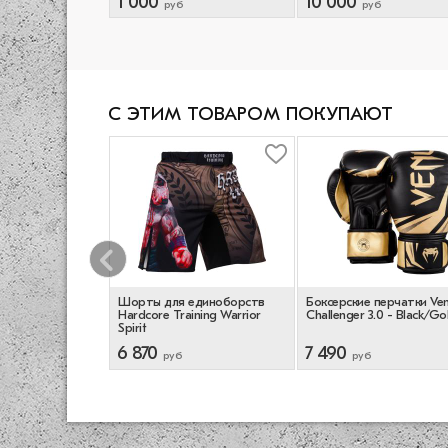
1 000
10 000
руб
руб
С ЭТИМ ТОВАРОМ ПОКУПАЮТ
перчатки Everlast
Шорты для единоборств
Боксерские перчатки Ve
e - Красный
Hardcore Training Warrior
Challenger 3.0 - Black/Go
Spirit
6 870
7 490
руб
руб