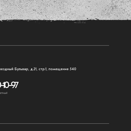
вездный Бульвар, д.21, стр.1, помещение 540
-10-97
атный