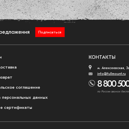
предложения
Подписаться
и
КОНТАКТЫ
доставка
м. Алексеевская, З
info@fullmount.ru
озврат
8 800 500
ельское соглашение
по России звонок беспл
 персональных данных
е сертификаты