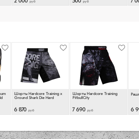
2 000
500
7 0
руб
руб
num
Шорты Hardcore Training х
Шорты Hardcore Training
Раш
ld
Ground Shark Die Hard
PitbullCity
6 870
7 690
6 
руб
руб