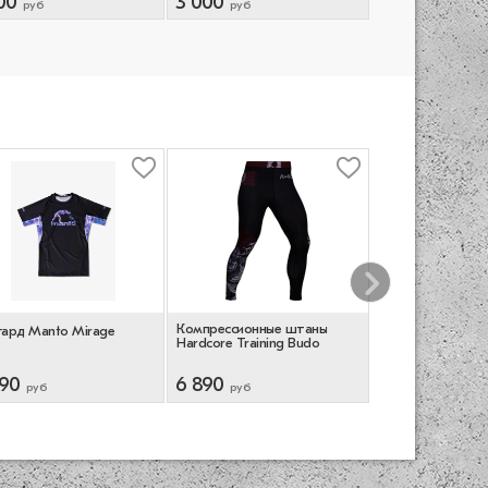
00
3 000
руб
руб
Компрессионные штаны
Шорты ММА Har
гард Manto Mirage
Hardcore Training Budo
Training MMArio
990
6 890
6 490
руб
руб
руб