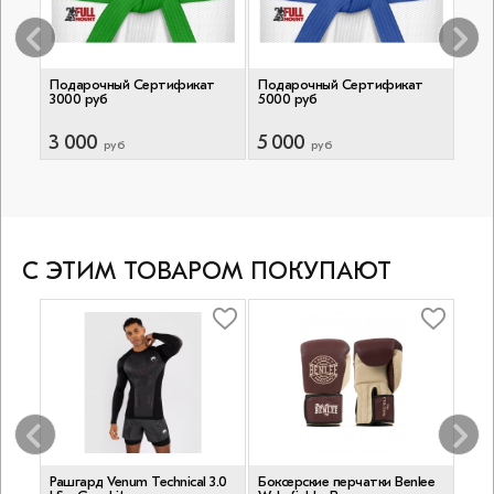
т
Подарочный Сертификат
Подарочный Сертификат
Под
3000 руб
5000 руб
500
3 000
5 000
50
руб
руб
С ЭТИМ ТОВАРОМ ПОКУПАЮТ
Рашгард Venum Technical 3.0
Боксерские перчатки Benlee
Ком