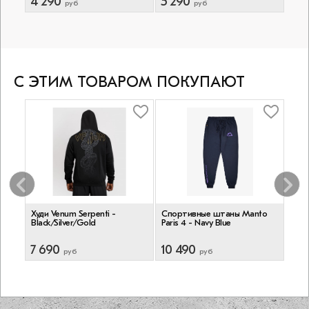
4 290
5 290
3 5
руб
руб
С ЭТИМ ТОВАРОМ ПОКУПАЮТ
Худи Venum Serpenti -
Спортивные штаны Manto
Спо
Black/Silver/Gold
Paris 4 - Navy Blue
Sile
7 690
10 490
7 3
руб
руб