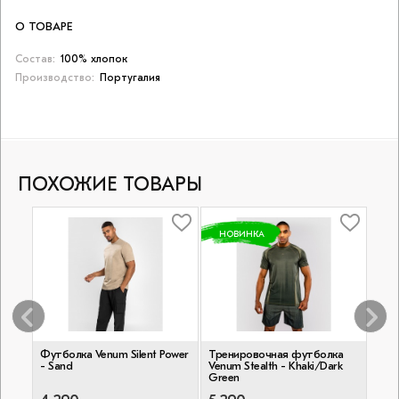
О ТОВАРЕ
Состав:
100% хлопок
Производство:
Португалия
ПОХОЖИЕ ТОВАРЫ
НОВИНКА
ing
Футболка Venum Silent Power
Тренировочная футболка
Фут
- Sand
Venum Stealth - Khaki/Dark
Green