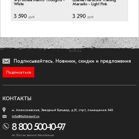
White
Marcello - Light Pink
Trai
3 590
3 290
4 
руб
руб
Подписывайтесь.
Новинки, скидки и предложения
Подписаться
КОНТАКТЫ
м. Алексеевская, Звездный Бульвар, д.21, стр.1, помещение 540
info@fullmount.ru
8 800 500-10-97
по России звонок бесплатный