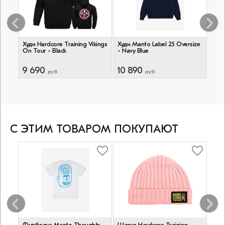
Худи Hardcore Training Vikings
Худи Manto Label 25 Oversize
Худи
On Tour - Black
- Navy Blue
Grou
9 690
10 890
8 
руб
руб
С ЭТИМ ТОВАРОМ ПОКУПАЮТ
-
Футболка Manto Thoughts -
Шапка Hardcore Training
Бокс