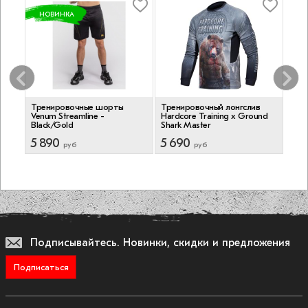
НОВИНКА
an -
Тренировочные шорты
Тренировочный лонгслив
Бейс
Venum Streamline -
Hardcore Training х Ground
Blac
Black/Gold
Shark Master
5 890
5 690
3 2
руб
руб
Подписывайтесь.
Новинки, скидки и предложения
Подписаться