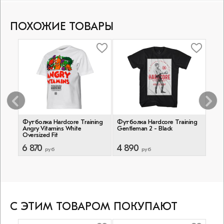
ПОХОЖИЕ ТОВАРЫ
ing
Футболка Hardcore Training
Футболка Hardcore Training
Тре
zed
Angry Vitamins White
Gentleman 2 - Black
Hard
Oversized Fit
Mint
6 870
4 890
5 8
руб
руб
С ЭТИМ ТОВАРОМ ПОКУПАЮТ