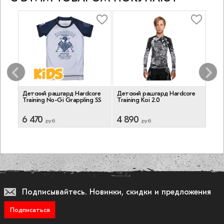
re
Детский рашгард Hardcore
Детский рашгард Hardcore
Дет
Training No-Gi Grappling SS
Training Koi 2.0
Train
Blac
6 470
4 890
5 2
руб
руб
Подписывайтесь.
Новинки, скидки и предложения
Подписаться