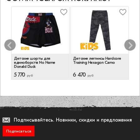
Детские шорты для
Детские леггинсы Hardcore
Дет
единоборств No Name
Training Hexagon Camo
штан
Donald Duck
Tige
5 770
6 470
5 6
руб
руб
Подписывайтесь.
Новинки, скидки и предложения
Подписаться