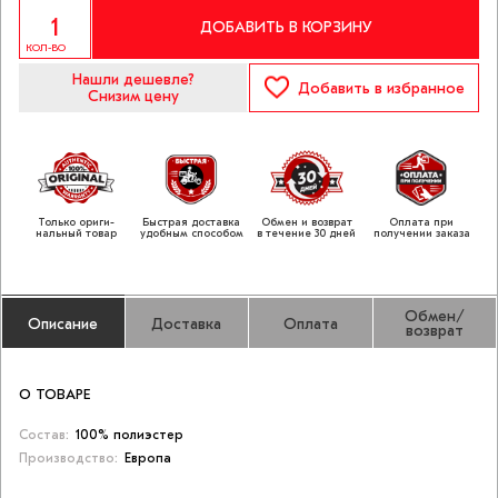
ДОБАВИТЬ В КОРЗИНУ
КОЛ-ВО
Нашли дешевле?
Добавить
в избранное
Снизим цену
Только ориги­
Быстрая доставка
Обмен и возврат
Оплата при
нальный товар
удобным способом
в течение 30 дней
получении заказа
Обмен/
Описание
Доставка
Оплата
возврат
О ТОВАРЕ
Состав:
100% полиэстер
Производство:
Европа