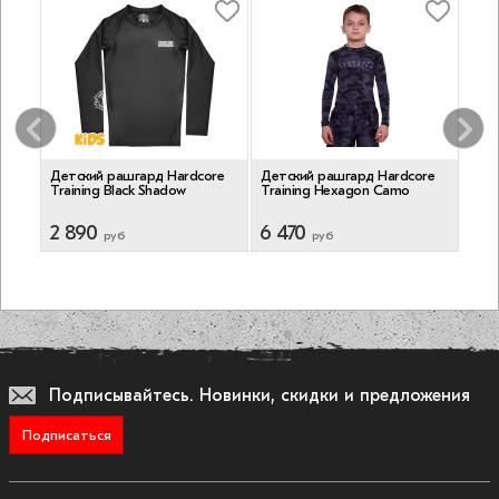
re
Детский рашгард Hardcore
Детский рашгард Hardcore
Дет
Training Black Shadow
Training Hexagon Camo
Trai
2 890
6 470
5 2
руб
руб
Подписывайтесь.
Новинки, скидки и предложения
Подписаться