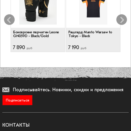
num
Боксерские перчатки Leone
Рашгард Manto Warsaw to
Шле
GN059D - Black/Gold
Tokyo - Black
Атак
7 890
7 190
2 1
руб
руб
Подписывайтесь.
Новинки, скидки и предложения
Подписаться
КОНТАКТЫ