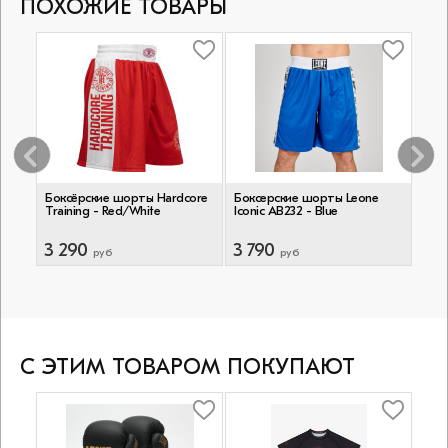
ПОХОЖИЕ ТОВАРЫ
Боксёрские шорты Hardcore
Боксерские шорты Leone
Бок
Training - Red/White
Iconic AB232 - Blue
Clas
3 290
3 790
6 
руб
руб
С ЭТИМ ТОВАРОМ ПОКУПАЮТ