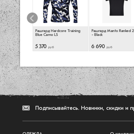
оксерские BoyBo
Рашгард Hardcore Training
Рашгард Manto Ranked 2
 (одобрены ФРБ)
Blue Camo LS
- Black
5 370
6 690
руб
руб
Подписывайтесь.
Новинки, скидки и 
ОДЕЖДА
О компани