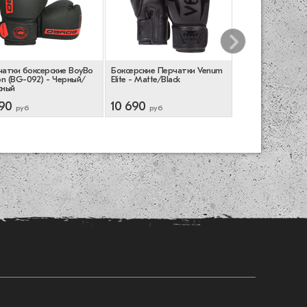
атки боксерские BoyBo
Боксерские Перчатки Venum
Рашгард Manto Va
on (BG-092) - Черный/
Elite - Matte/Black
Multicolor
сный
90
10 690
6 690
руб
руб
руб