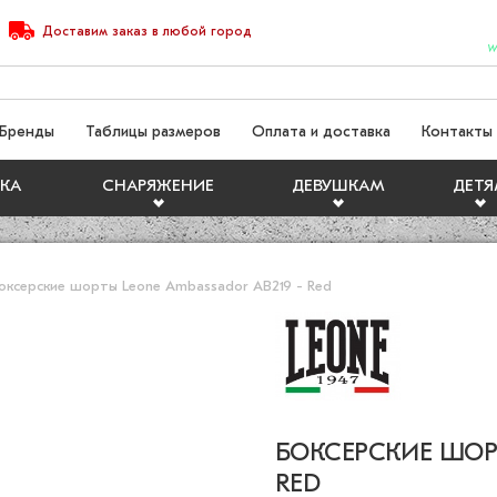
Доставим
заказ
в любой город
W
Бренды
Таблицы размеров
Оплата и доставка
Контакты
КА
СНАРЯЖЕНИЕ
ДЕВУШКАМ
ДЕТ
оксерские шорты Leone Ambassador AB219 - Red
БОКСЕРСКИЕ ШОРТ
RED