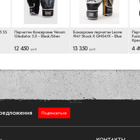
5 SS
Перчатки боксерские Venum
Боксерские перчатки Leone
Перч
Gladiator 5.0 - Black/Silver
1947 Shock X GN047X - Blue
Fusi
Кра
12 450
13 350
4 4
руб
руб
предложения
Подписаться
и
КОНТАКТЫ