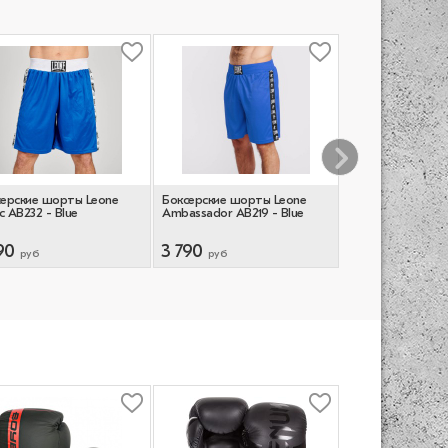
серские шорты Leone
Боксерские шорты Leone
Боксерские шор
ic AB232 - Blue
Ambassador AB219 - Blue
Classic - Black/G
90
3 790
6 890
руб
руб
руб