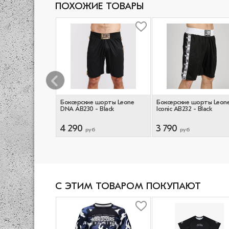
ПОХОЖИЕ ТОВАРЫ
 шорты Hardcore
Боксерские шорты Leone
Боксерские шорты Leon
ed/White
DNA AB230 - Black
Iconic AB232 - Black
4 290
3 790
руб
руб
С ЭТИМ ТОВАРОМ ПОКУПАЮТ