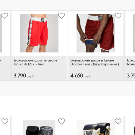
e
Боксерские шорты Leone
Боксерские шорты Leone
Бок
Iconic AB232 - Red
Double Face (Двусторонние)
Icon
3 790
4 650
3 7
руб
руб