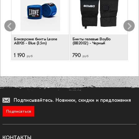
Боксерские бинты Leone
Бинты гелевые BoyBo
Бинт
ый
AB705 - Blue (3.5m)
(BB2002) - Черный
Крас
1 190
790
99
руб
руб
Подписывайтесь.
Новинки, скидки и предложения
Подписаться
КОНТАКТЫ