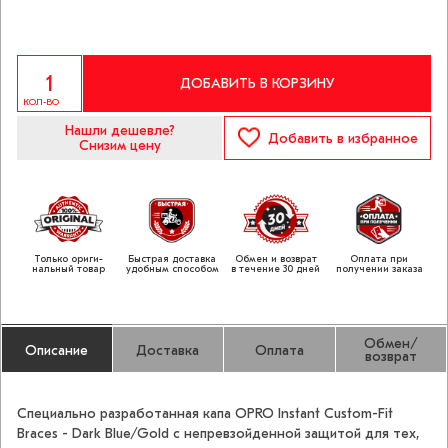
ДОБАВИТЬ В КОРЗИНУ
КОЛ-ВО
Нашли дешевле?
Добавить
в избранное
Снизим цену
Только ориги­
Быстрая доставка
Обмен и возврат
Оплата при
нальный товар
удобным способом
в течение 30 дней
получении заказа
Обмен/
Описание
Доставка
Оплата
возврат
Cпециально разработанная капа OPRO Instant Custom-Fit
Braces - Dark Blue/Gold с непревзойденной защитой для тех,