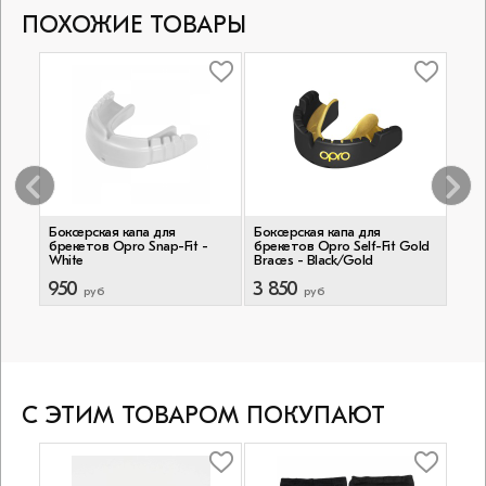
ПОХОЖИЕ ТОВАРЫ
я
Боксерская капа для
Боксерская капа для
Кап
-
брекетов Opro Snap-Fit -
брекетов Opro Self-Fit Gold
Pred
White
Braces - Black/Gold
950
3 850
2 
руб
руб
С ЭТИМ ТОВАРОМ ПОКУПАЮТ