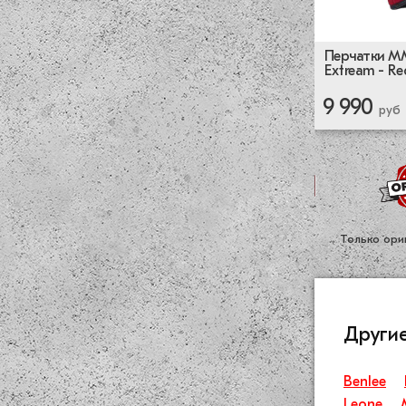
Перчатки MM
Extream - R
9 990
руб
Только ори
Другие
Benlee
Leone