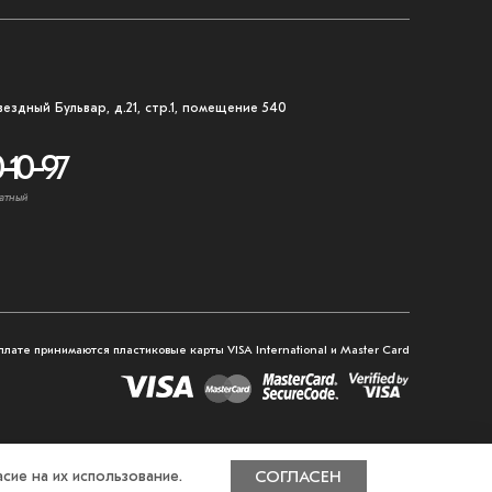
вездный Бульвар, д.21, стр.1, помещение 540
-10-97
атный
плате принимаются пластиковые карты VISA International и Master Card
сие на их использование.
СОГЛАСЕН