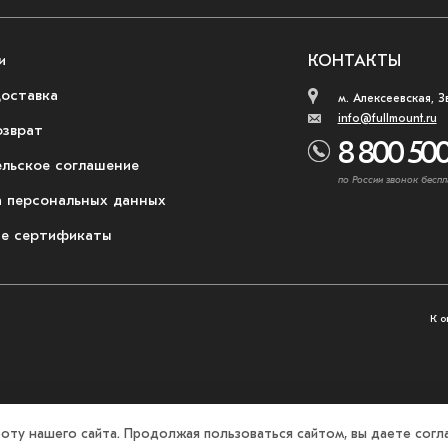
и
КОНТАКТЫ
доставка
м. Алексеевская, З
info@fullmount.ru
озврат
8 800 500
ельское соглашение
по России звонок беспл
 персональных данных
е сертификаты
К о
оту нашего сайта. Продолжая пользоваться сайтом, вы даете согла