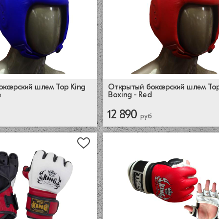
ксерский шлем Top King
Открытый боксерский шлем Top
e
Boxing - Red
12 890
руб