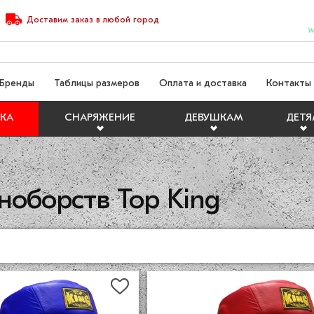
Доставим
заказ
в любой город
W
Бренды
Таблицы размеров
Оплата и доставка
Контакты
КА
СНАРЯЖЕНИЕ
ДЕВУШКАМ
ДЕТ
ноборств Top King