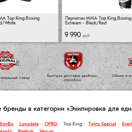
A Top King Boxing
Перчатки MMA Top King Boxing
ed/White
Extream - Black/Red
9 990
руб
Быстрая доставка удобным
Обмен и во
ги­нальный товар
способом
 бренды в категории «Экипировка для еди
BoyBo
Lonsdale
OPRO
Top King
Twins Special
Ever
Manto
Reebok
Venum