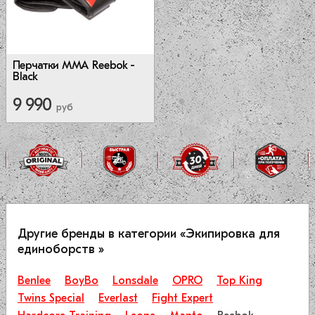
Перчатки ММА Reebok -
Black
9 990
руб
Другие бренды в категории «Экипировка для
единоборств »
Benlee
BoyBo
Lonsdale
OPRO
Top King
Twins Special
Everlast
Fight Expert