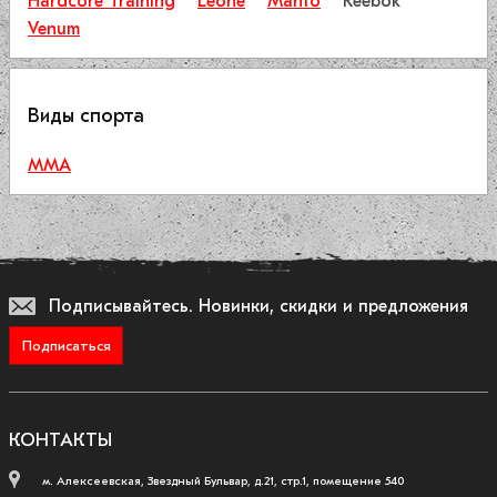
Hardcore Training
Leone
Manto
Reebok
Venum
Виды спорта
ММА
Подписывайтесь.
Новинки, скидки и предложения
Подписаться
КОНТАКТЫ
м. Алексеевская, Звездный Бульвар, д.21, стр.1, помещение 540