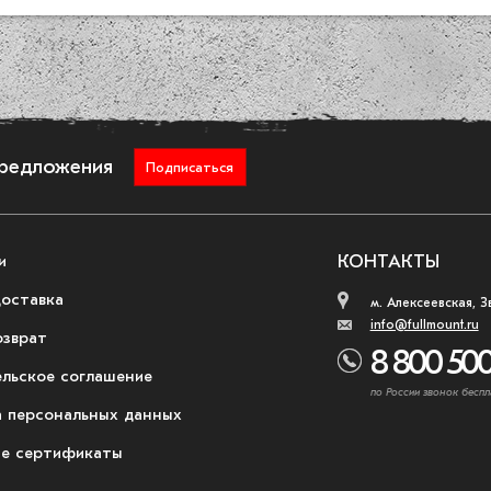
предложения
Подписаться
и
КОНТАКТЫ
доставка
м. Алексеевская, З
info@fullmount.ru
озврат
8 800 500
ельское соглашение
по России звонок беспл
 персональных данных
е сертификаты