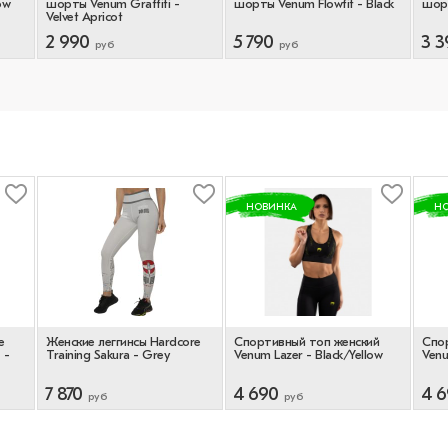
ow
шорты Venum Graffiti -
шорты Venum Flowfit - Black
шорт
Velvet Apricot
2 990
5 790
3 3
руб
руб
НОВИНКА
Н
е
Женские леггинсы Hardcore
Спортивный топ женский
Спо
 -
Training Sakura - Grey
Venum Lazer - Black/Yellow
Venu
7 870
4 690
4 
руб
руб