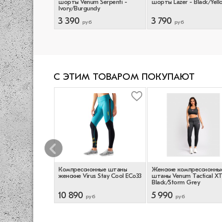
 Sculpt -
шорты Venum Serpenti -
шорты Lazer - Black/Yell
Ivory/Burgundy
3 390
3 790
руб
руб
С ЭТИМ ТОВАРОМ ПОКУПАЮТ
мпрессионные
Компрессионные штаны
Женские компрессионны
 Lazer -
женские Virus Stay Cool ECo33
штаны Venum Tactical XT
Black/Storm Grey
10 890
5 990
руб
руб