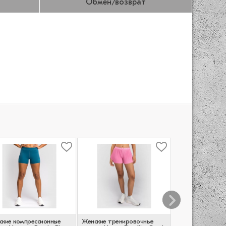
Обмен/возврат
ские компрессионные
Женские тренировочные
Женские компре