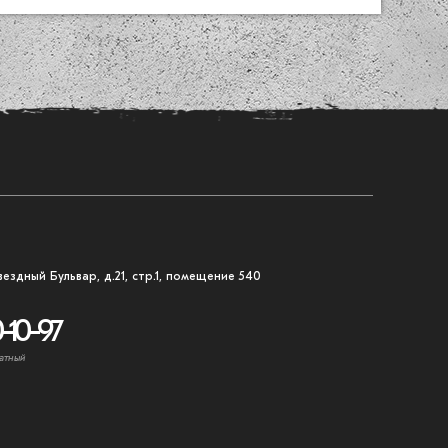
вездный Бульвар, д.21, стр.1, помещение 540
-10-97
атный