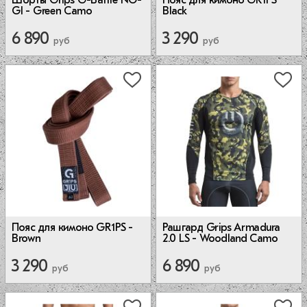
GI - Green Camo
Black
6 890
3 290
руб
руб
Пояс для кимоно GR1PS -
Рашгард Grips Armadura
Brown
2.0 LS - Woodland Camo
3 290
6 890
руб
руб