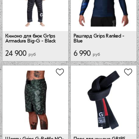
Кимоно для бжж Gr1ps
Рашгард Grips Ranked -
Armadura Big-G - Black
Blue
24 900
6 990
руб
руб
Шорты Grips G-Battle NO-
Пояс для кимоно GR1PS