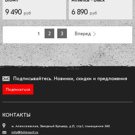
9 490
6 890
руб
руб
1
2
3
Вперед
Подписывайтесь.
Новинки, скидки и предложения
Подписаться
КОНТАКТЫ
м. Алексеевская, Звездный Бульвар, д.21, стр.1, помещение 540
info@fullmount.ru