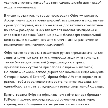
уделили внимание каждой детали, сделав дизайн для каждой
модели уникальным.
В числе продуктов, которые производит Grips — рюкзаки.
Ассортимент достаточно широкий, все рюкзаки и спортивные
сумки просторные, но в то же время достаточно компактные
по своим размерам. В них влезет вся базовая экипировка и
спортивная одежда. Удобные ремни благодаря специальной
конструкции снимают нагрузку с плеч и спины, равномерно
распределяя вес переносимых вещей.
Grips также производит защитные рукава (предназначены для
защиты кожи при контакте с железом), защиту на голень, а
также бинты для запястий (защищающих от травм
лучезапястных суставов при работе с гирями и штангой)
По словам коммерческого директора компании Grips Мануэла
Сатерини (Manuel Saterini), бренд Grips Athletics ворвался на
рынок, чтобы революционизировать понятие «одежда для
единоборств» и стать лидером на рынке спортивной одежды.
Купить товары Gr1ps на официальном сайте дилера бренда -
FullMount, можно посредством оформления заказа через
корзину, или обращения к консультантам магазина по