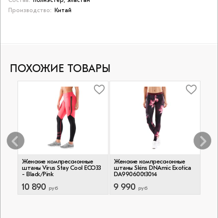
Состав:
полиэстер, эластан
Производство:
Китай
ПОХОЖИЕ ТОВАРЫ
Женские компрессионные
Женские компрессионные
Жен
ECo41
штаны Virus Stay Cool ECO33
штаны Skins DNAmic Exotica
штан
- Black/Pink
DA99060013014
Apri
10 890
9 990
3 7
руб
руб