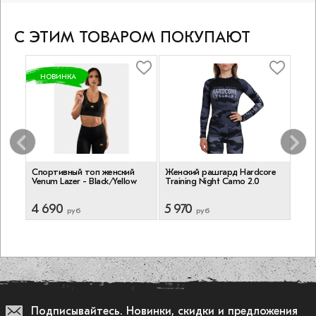
С ЭТИМ ТОВАРОМ ПОКУПАЮТ
НОВИНКА
Спортивный топ женский
Женский рашгард Hardcore
Жен
andy
Venum Lazer - Black/Yellow
Training Night Camo 2.0
4 690
5 970
3 
руб
руб
Подписывайтесь.
Новинки, скидки и предложения