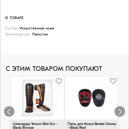
О ТОВАРЕ
Состав:
Искусственная кожа
Производство:
Пакистан
С ЭТИМ ТОВАРОМ ПОКУПАЮТ
ы
Шингарды Venum Elite Evo -
Лапы для бокса Benlee Dewey
Шинг
Black/Bronze
- Black/Red
Matt