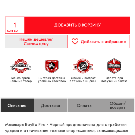
ДОБАВИТЬ В КОРЗИНУ
КОЛ-ВО
Нашли дешевле?
Добавить
в избранное
Снизим цену
Только ориги­
Быстрая доставка
Обмен и возврат
Оплата при
нальный товар
удобным способом
в течение 30 дней
получении заказа
Обмен/
Описание
Доставка
Оплата
возврат
Макивара BoyBo Fire - Черный предназначена для отработки
ударов и оттачивания техники спортсменами, занимающимися