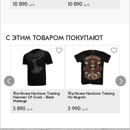
10 890
10 890
8 
руб
руб
С ЭТИМ ТОВАРОМ ПОКУПАЮТ
ing
Футболка Hardcore Training
Футболка Hardcore Training
Футб
Hammer Of Gods - Black
No Regrets
Fear
Melange
3 890
3 990
4 4
руб
руб